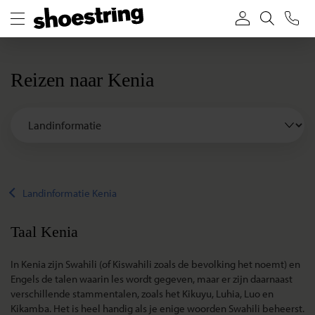
Reizen naar Kenia
Landinformatie Kenia
Taal Kenia
In Kenia zijn Swahili (of Kiswahili zoals de bevolking het noemt) en
Engels de talen waarin les wordt gegeven, maar er zijn daarnaast
verschillende stammentalen, zoals het Kikuyu, Luhia, Luo en
Kikamba. Het is heel handig als je enige woorden Swahili beheerst.