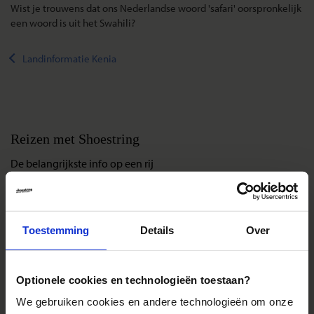
Wist je trouwens dat ons Nederlandse woord 'safari' oorspronkelijk
een woord is uit het Swahili?
Landinformatie Kenia
Reizen met Shoestring
De belangrijkste info op een rij
Bestemmingen
Duurzaam reizen
Reis- en annuleringsvoorwaarden
Toestemming
Details
Over
Veelgestelde vragen
Inloggen op mijn.Shoestring
Optionele cookies en technologieën toestaan?
We gebruiken cookies en andere technologieën om onze