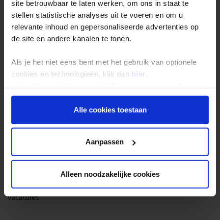
site betrouwbaar te laten werken, om ons in staat te
Reisthema's
stellen statistische analyses uit te voeren en om u
Groepsreizen
relevante inhoud en gepersonaliseerde advertenties op
Single reizen
de site en andere kanalen te tonen.
Festivalreizen
Als je het niet eens bent met het gebruik van optionele
Gegarandeerde reizen
cookies en technologieën, klik dan
hier
.
Nieuwe reizen
Je kunt je selectie in de instellingen aanpassen of deze
onder aan de pagina op elk gewenst moment voor de
toekomst wijzigen.
Alle cookies toestaan
Over Shoestring
Privacy beleid
Bel, mail of chat met ons
Aanpassen
Privacybeleid
Cookies instellingen
Alleen noodzakelijke cookies
Disclaimer & copyright
Vacatures