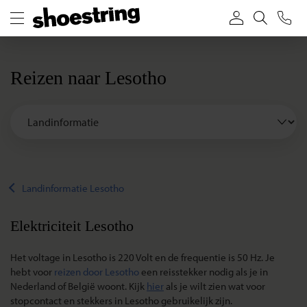
Reizen naar Lesotho
Landinformatie Lesotho
Elektriciteit Lesotho
Het voltage in Lesotho is 220 Volt en de frequentie is 50 Hz. Je
hebt voor
reizen door Lesotho
een reisstekker nodig als je in
Nederland of België woont. Kijk
hier
als je wilt zien wat voor
stopcontact en stekkers in Lesotho gebruikelijk zijn.