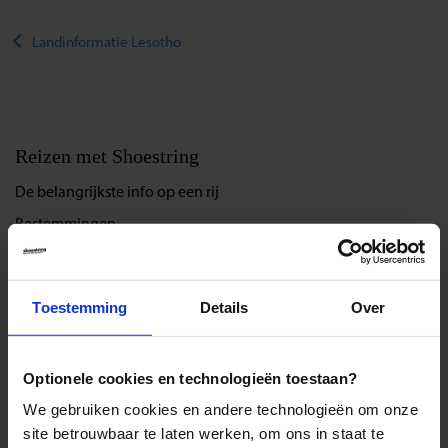
Landinformatie Lesotho
Reizen met Shoestring
De belangrijkste info op een rij
Bestemmingen
Duurzaam reizen
Reis- en annuleringsvoorwaarden
Toestemming
Details
Over
Veelgestelde vragen
Inloggen op mijn.Shoestring
Optionele cookies en technologieën toestaan?
We gebruiken cookies en andere technologieën om onze
Reisthema's
site betrouwbaar te laten werken, om ons in staat te