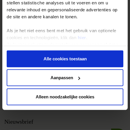
Groepsreizen
stellen statistische analyses uit te voeren en om u
Single reizen
relevante inhoud en gepersonaliseerde advertenties op
de site en andere kanalen te tonen.
Festivalreizen
Gegarandeerde reizen
Als je het niet eens bent met het gebruik van optionele
Nieuwe reizen
cookies en technologieën, klik dan
hier
.
Je kunt je selectie in de instellingen aanpassen of deze
onder aan de pagina op elk gewenst moment voor de
Over Shoestring
toekomst wijzigen.
Alle cookies toestaan
Bel, mail of chat met ons
Privacy beleid
Privacybeleid
Aanpassen
Cookies instellingen
Disclaimer & copyright
Alleen noodzakelijke cookies
Vacatures
Nieuwsbrief