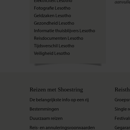
Elektriciteit Lesotho
aanvulle
Fotografie Lesotho
Geldzaken Lesotho
Gezondheid Lesotho
Informatie thuisblijvers Lesotho
Reisdocumenten Lesotho
Tijdsverschil Lesotho
Veiligheid Lesotho
Reizen met Shoestring
Reisth
De belangrijkste info op een rij
Groepsr
Bestemmingen
Single r
Duurzaam reizen
Festival
Reis- en annuleringsvoorwaarden
Gegaran