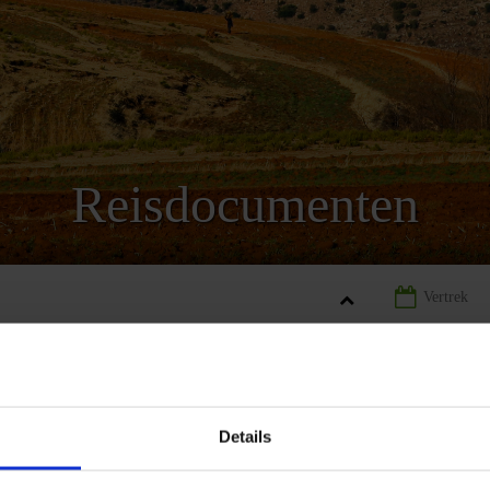
Reisdocumenten
THO
LANDINFORMATIE LESOTHO
REISDOCUMENTEN LESO
Details
REIZEN
LANDINFORMATIE