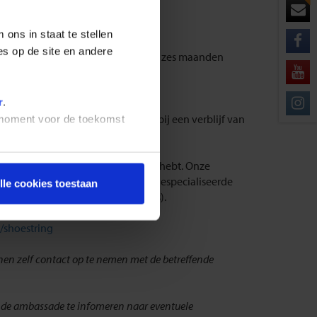
ons in staat te stellen
es op de site en andere
j terugkeer van je reis nog minimaal zes maanden
aal 1 lege visumpagina.
r
.
ndse of Belgische nationaliteit bij een verblijf van
t moment voor de toekomst
ormeren over of je een visum nodig hebt. Onze
 (0) 23 2210004. Traveldocs is een gespecialiseerde
lle cookies toestaan
 (voor Belgische paspoorthouders).
l/shoestring
ienen zelf contact op te nemen met de betreffende
fende ambassade te infomeren naar eventuele