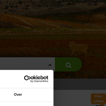
THO
Over
Chat
online