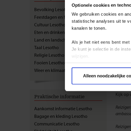
Reis
Optionele cookies en techn
Bevolking Lesotho
We gebruiken cookies en ande
Feestdagen en festivals Lesotho
Interna
statistische analyses uit te
Wij adv
Cultuur Lesotho
kanalen te tonen.
geldig i
Eten en drinken Lesotho
Land en landschap Lesotho
Als je het niet eens bent met
Visum:
Taal Lesotho
Nee, voo
Je kunt je selectie in de in
Religie Lesotho
maximaa
wijzigen.
Fooien Lesotho
Als je a
Weer en klimaat Lesotho
Privacy beleid
partner 
Alleen noodzakelijke c
visumdi
Kijk op
Praktische informatie
Reiziger
Aankomst informatie Lesotho
ambassad
Bagage en kleding Lesotho
Communicatie Lesotho
Reiziger