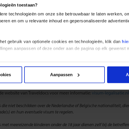
documenten Lesotho
ologieën toestaan?
re technologieën om onze site betrouwbaar te laten werken, om 
tionaal paspoort:
 voeren en om u relevante inhoud en gepersonaliseerde advertenti
iseren je om op reis te gaan met een internationaal paspoort dat bi
s. Als je naar Lesotho reist moet je paspoort beschikken over minim
 het gebruik van optionele cookies en technologieën, klik dan
hie
r deze bestemming is geen visum nodig voor reizigers met de Nederla
stellingen aanpassen of deze onder aan de pagina op elk gewens
l 14 dagen.
fwijkend reist van de groep raden wij je aan om je goed te laten inf
Traveldocs helpt je graag verder en is telefonisch bereikbaar via +31
ookies
Aanpassen
A
enst voor Nederland (voor Nederlandse paspoorthouders) en België
 de website van Traveldocs voor meer informatie:
visum-legalisatie.n
s die niet beschikken over de Nederlandse of Belgische nationaliteit, d
e(s) en hun eventuele visum te regelen.
s met meereizende kinderen onder de 18 jaar dienen zelf bij de betref