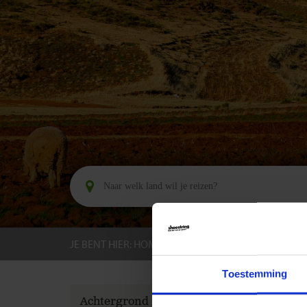
JE BENT HIER:
HOME
BESTEMMINGEN
LESO
Toestemming
GROEPS
Achtergrond informatie