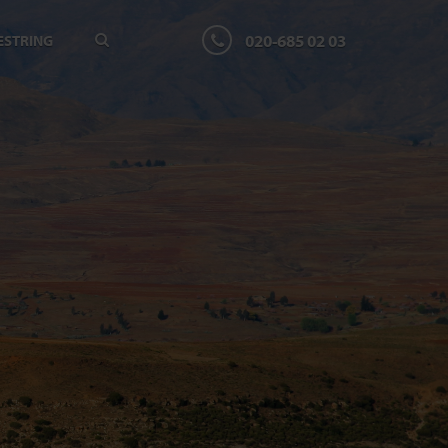
020-685 02 03
ESTRING