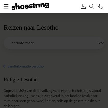
Reizen naar Lesotho
Landinformatie Lesotho
Religie Lesotho
Ongeveer 80% van de bevolking van Lesotho is christelijk, vooral
katholiek en anglicaans. Je ziet overal in het land de (vaak door
missionarissen gebouwde) kerken, zelfs op de gekste plekken in
de bergen.