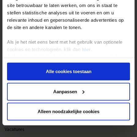
site betrouwbaar te laten werken, om ons in staat te
Reisthema's
stellen statistische analyses uit te voeren en om u
Groepsreizen
relevante inhoud en gepersonaliseerde advertenties op
de site en andere kanalen te tonen.
Single reizen
Festivalreizen
Als je het niet eens bent met het gebruik van optionele
Gegarandeerde reizen
cookies en technologieën, klik dan
hier
.
Je kunt je selectie in de instellingen aanpassen of deze
Nieuwe reizen
onder aan de pagina op elk gewenst moment voor de
toekomst wijzigen.
Alle cookies toestaan
Over Shoestring
Privacy beleid
Bel, mail of chat met ons
Aanpassen
Privacybeleid
Cookies instellingen
Alleen noodzakelijke cookies
Disclaimer & copyright
Vacatures