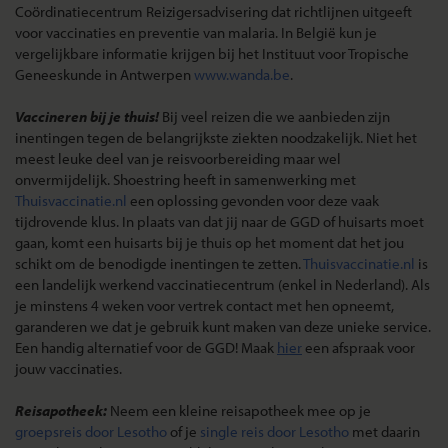
Coördinatiecentrum Reizigersadvisering dat richtlijnen uitgeeft
voor vaccinaties en preventie van malaria. In België kun je
vergelijkbare informatie krijgen bij het Instituut voor Tropische
Geneeskunde in Antwerpen
www.wanda.be
.
Vaccineren bij je thuis!
Bij veel reizen die we aanbieden zijn
inentingen tegen de belangrijkste ziekten noodzakelijk. Niet het
meest leuke deel van je reisvoorbereiding maar wel
onvermijdelijk. Shoestring heeft in samenwerking met
Thuisvaccinatie.nl
een oplossing gevonden voor deze vaak
tijdrovende klus. In plaats van dat jij naar de GGD of huisarts moet
gaan, komt een huisarts bij je thuis op het moment dat het jou
schikt om de benodigde inentingen te zetten.
Thuisvaccinatie.nl
is
een landelijk werkend vaccinatiecentrum (enkel in Nederland). Als
je minstens 4 weken voor vertrek contact met hen opneemt,
garanderen we dat je gebruik kunt maken van deze unieke service.
Een handig alternatief voor de GGD! Maak
hier
een afspraak voor
jouw vaccinaties.
Reisapotheek:
Neem een kleine reisapotheek mee op je
groepsreis door Lesotho
of je
single reis door Lesotho
met daarin