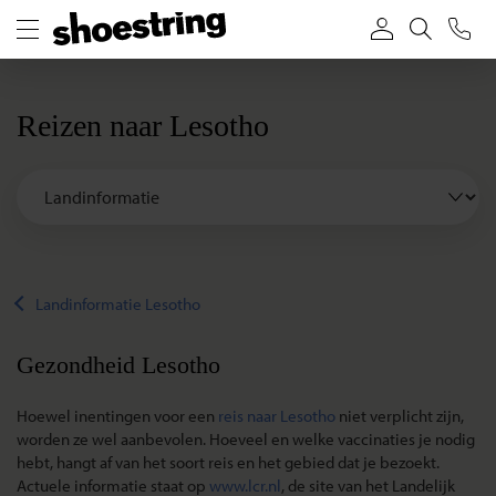
Reizen naar Lesotho
Landinformatie Lesotho
Gezondheid Lesotho
Hoewel inentingen voor een
reis naar Lesotho
niet verplicht zijn,
worden ze wel aanbevolen. Hoeveel en welke vaccinaties je nodig
hebt, hangt af van het soort reis en het gebied dat je bezoekt.
Actuele informatie staat op
www.lcr.nl
, de site van het Landelijk