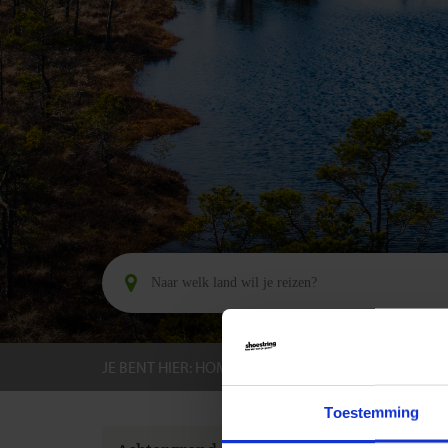
JE BENT HIER:
HOME
BESTEMMINGEN
LETL
Toestemming
GROEPS