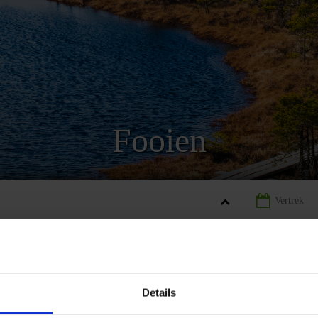
Fooien
AND
LANDINFORMATIE LETLAND
FOOIEN LETLAND
Details
REIZEN
LANDINFORMATIE