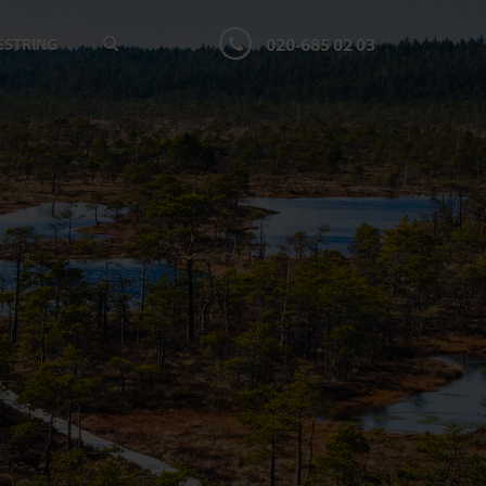
020-685 02 03
ESTRING