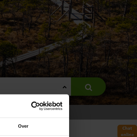
Over
Chat
online