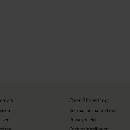
ema's
Over Shoestring
eizen
Bel, mail of chat met ons
eizen
Privacybeleid
reizen
Cookies instellingen