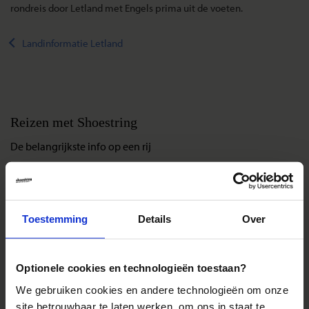
rondreis door Letland met Engels prima uit de voeten.
Landinformatie Letland
Reizen met Shoestring
De belangrijkste info op een rij
Bestemmingen
Duurzaam reizen
Reis- en annuleringsvoorwaarden
Toestemming
Details
Over
Veelgestelde vragen
Inloggen op mijn.Shoestring
Optionele cookies en technologieën toestaan?
We gebruiken cookies en andere technologieën om onze
Reisthema's
site betrouwbaar te laten werken, om ons in staat te