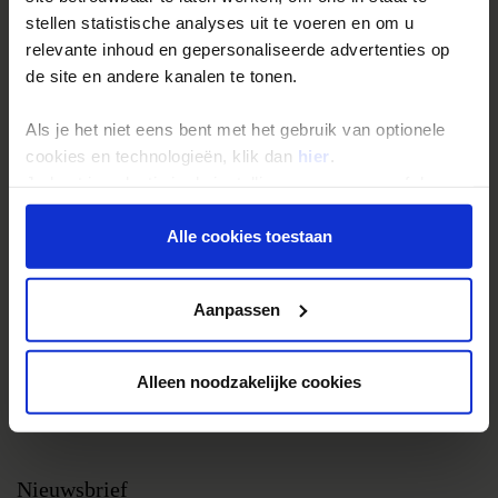
stellen statistische analyses uit te voeren en om u
Groepsreizen
relevante inhoud en gepersonaliseerde advertenties op
Single reizen
de site en andere kanalen te tonen.
Festivalreizen
Als je het niet eens bent met het gebruik van optionele
Gegarandeerde reizen
cookies en technologieën, klik dan
hier
.
Nieuwe reizen
Je kunt je selectie in de instellingen aanpassen of deze
onder aan de pagina op elk gewenst moment voor de
toekomst wijzigen.
Alle cookies toestaan
Over Shoestring
Bel, mail of chat met ons
Privacy beleid
Aanpassen
Privacybeleid
Cookies instellingen
Alleen noodzakelijke cookies
Disclaimer & copyright
Vacatures
Nieuwsbrief