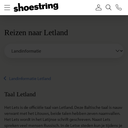
Reizen naar Letland
Landinformatie Letland
Taal Letland
Het Lets is de officiële taal van Letland. Deze Baltische taal is nauw
verwant met het Litouws, beide talen hebben zeven naamvallen.
Het Lets wordt in het Latijnse schrift geschreven. Naast Lets
spreken veel mensen Russisch. In de Letse steden kun je tijdens je