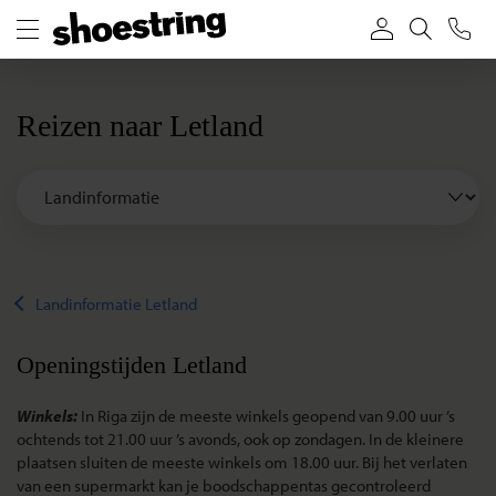
Reizen naar Letland
Landinformatie Letland
Openingstijden Letland
Winkels:
In Riga zijn de meeste winkels geopend van 9.00 uur ’s
ochtends tot 21.00 uur ’s avonds, ook op zondagen. In de kleinere
plaatsen sluiten de meeste winkels om 18.00 uur. Bij het verlaten
van een supermarkt kan je boodschappentas gecontroleerd