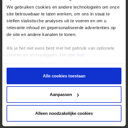
We gebruiken cookies en andere technologieën om onze
Inloggen op mijn.Shoestring
site betrouwbaar te laten werken, om ons in staat te
stellen statistische analyses uit te voeren en om u
Reisthema's
relevante inhoud en gepersonaliseerde advertenties op
de site en andere kanalen te tonen.
Groepsreizen
Single reizen
Als je het niet eens bent met het gebruik van optionele
Festivalreizen
cookies en technologieën, klik dan
hier
.
Je kunt je selectie in de instellingen aanpassen of deze
Gegarandeerde reizen
onder aan de pagina op elk gewenst moment voor de
Nieuwe reizen
toekomst wijzigen.
Alle cookies toestaan
Privacy beleid
Over Shoestring
Aanpassen
Bel, mail of chat met ons
Privacybeleid
Alleen noodzakelijke cookies
Cookies instellingen