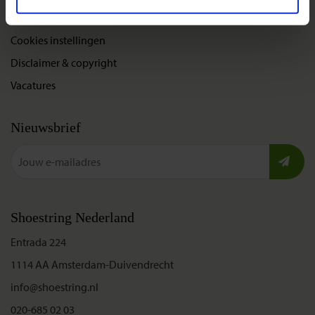
Privacybeleid
Cookies instellingen
Disclaimer & copyright
Vacatures
Nieuwsbrief
Shoestring Nederland
Entrada 224
1114 AA Amsterdam-Duivendrecht
info@shoestring.nl
020-685 02 03