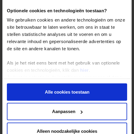
Duurzaam reizen
Optionele cookies en technologieën toestaan?
Reis- en annuleringsvoorwaarden
We gebruiken cookies en andere technologieën om onze
Veelgestelde vragen
site betrouwbaar te laten werken, om ons in staat te
Inloggen op mijn.Shoestring
stellen statistische analyses uit te voeren en om u
relevante inhoud en gepersonaliseerde advertenties op
de site en andere kanalen te tonen.
Reisthema's
Als je het niet eens bent met het gebruik van optionele
Groepsreizen
cookies en technologieën, klik dan
hier
.
Single reizen
Je kunt je selectie in de instellingen aanpassen of deze
Festivalreizen
onder aan de pagina op elk gewenst moment voor de
toekomst wijzigen.
Alle cookies toestaan
Gegarandeerde reizen
Nieuwe reizen
Privacy beleid
Aanpassen
Over Shoestring
Alleen noodzakelijke cookies
Bel, mail of chat met ons