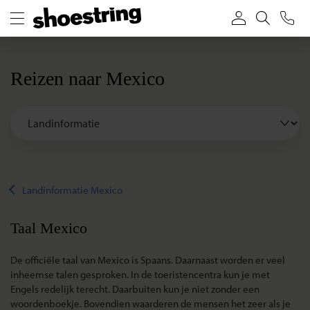
Reizen naar Mexico
Landinformatie Mexico
Taal Mexico
De officiële taal van Mexico is Spaans. Daarnaast worden er veel
inheemse talen gesproken. In de toeristencentra kun je met
Engels redelijk terecht. Daarbuiten kun je niet zonder een
woordenboekje. Bovendien waarderen de mensen het zeer als je