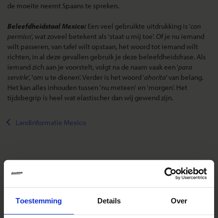
de moeite neemt Spaans te spreken.
Beleefdheidstaal Mexico:
Een veel gebruikte uitdrukking is ‘
con
permiso
’, wat zoveel betekent als 'staat u mij toe'. Of je nu iemand
wilt passeren, van tafel wilt opstaan, het woord tot iemand wilt
richten, in al deze gevallen gebruik je deze beleefdheidsfrase. Als
iemand zich aan je voorstelt, volgt na de naam vaak een ‘
para
servirle
’, 'om u te dienen'. Verder is het woord ‘
ahorita
’ van belang.
Het kan alles inhouden tussen 'nu meteen' en 'morgen'. Het
tijdsbegrip is heel wat elastischer dan wij gewend zijn.
Landinformatie Mexico
Reizen met Shoestring
De belangrijkste info op een rij
Toestemming
Details
Over
Bestemmingen