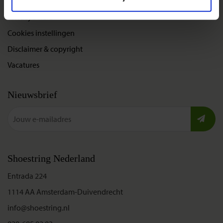
Bel, mail of chat met ons
Privacybeleid
Cookies instellingen
Disclaimer & copyright
Vacatures
Nieuwsbrief
Shoestring Nederland
Entrada 224
1114 AA Amsterdam-Duivendrecht
info@shoestring.nl