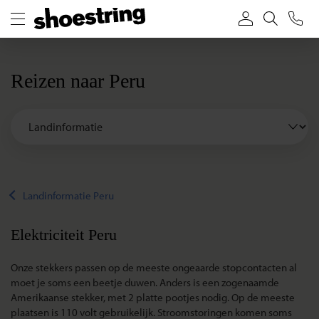
Reizen naar Peru
Landinformatie Peru
Elektriciteit Peru
Onze stekkers passen op de meeste ongeaarde stopcontacten al
moet je soms een beetje duwen. Anders is een zogenaamde
Amerikaanse stekker, met 2 platte pootjes nodig. Op de meeste
plaatsen is 110 volt gebruikelijk. Stroomstoringen komen soms