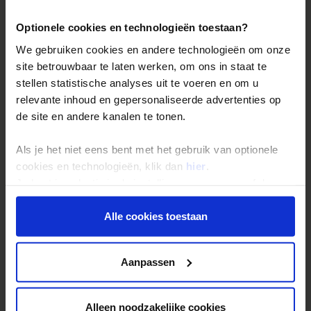
Duurzaam reizen
Optionele cookies en technologieën toestaan?
Reis- en annuleringsvoorwaarden
We gebruiken cookies en andere technologieën om onze
Veelgestelde vragen
site betrouwbaar te laten werken, om ons in staat te
stellen statistische analyses uit te voeren en om u
Inloggen op mijn.Shoestring
relevante inhoud en gepersonaliseerde advertenties op
de site en andere kanalen te tonen.
Reisthema's
Als je het niet eens bent met het gebruik van optionele
Groepsreizen
cookies en technologieën, klik dan
hier
.
Single reizen
Je kunt je selectie in de instellingen aanpassen of deze
Festivalreizen
onder aan de pagina op elk gewenst moment voor de
toekomst wijzigen.
Alle cookies toestaan
Gegarandeerde reizen
Nieuwe reizen
Privacy beleid
Aanpassen
Over Shoestring
Alleen noodzakelijke cookies