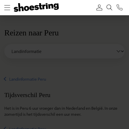
Reizen naar Peru
Landinformatie Peru
Tijdsverschil Peru
Het is in Peru 6 uur vroeger dan in Nederland en België. In onze
zomertijd is het tijdsverschil een uur meer.
Landinformatie Peru