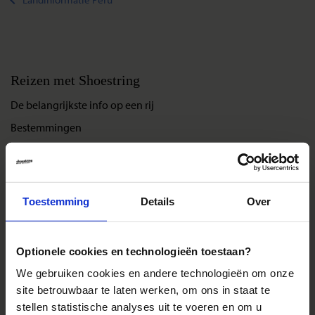
Reizen met Shoestring
De belangrijkste info op een rij
Bestemmingen
Duurzaam reizen
Reis- en annuleringsvoorwaarden
Veelgestelde vragen
Toestemming
Details
Over
Inloggen op mijn.Shoestring
Optionele cookies en technologieën toestaan?
Reisthema's
We gebruiken cookies en andere technologieën om onze
Groepsreizen
site betrouwbaar te laten werken, om ons in staat te
stellen statistische analyses uit te voeren en om u
Single reizen