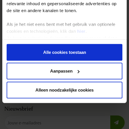
relevante inhoud en gepersonaliseerde advertenties op
Festivalreizen
de site en andere kanalen te tonen.
Gegarandeerde reizen
Als je het niet eens bent met het gebruik van optionele
Nieuwe reizen
cookies en technologieën, klik dan
hier
.
Je kunt je selectie in de instellingen aanpassen of deze
Over Shoestring
onder aan de pagina op elk gewenst moment voor de
toekomst wijzigen.
Alle cookies toestaan
Bel, mail of chat met ons
Privacybeleid
Privacy beleid
Aanpassen
Cookies instellingen
Disclaimer & copyright
Alleen noodzakelijke cookies
Vacatures
Nieuwsbrief