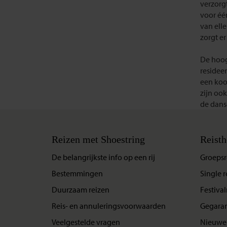
verzorg
voor éé
van elle
zorgt er
De hoog
residee
een koo
zijn oo
de danse
Reizen met Shoestring
Reisth
De belangrijkste info op een rij
Groepsr
Bestemmingen
Single r
Duurzaam reizen
Festival
Reis- en annuleringsvoorwaarden
Gegaran
Veelgestelde vragen
Nieuwe 