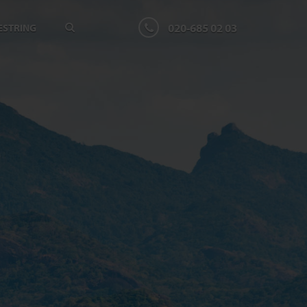
020-685 02 03
ESTRING