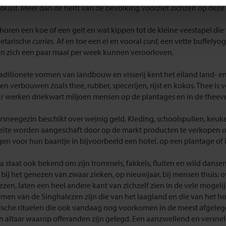
tkust. Meer dan de helft van de bevolking voorziet zichzelf op deze
oren een koe of een geit en wat kippen tot de kleine veestapel die w
etarische
curries
. Af en toe een ei en vooral
curd
, een vette buffelyo
n zich een paar maal per week kunnen veroorloven.
raditionele vormen van landbouw en visserij kent het eiland land- 
n verbouwen zoals thee, rubber, specerijen, rijst en kokos. Thee is 
Er werken driekwart miljoen mensen op de plantages en in de theev
rsneegezin beschikt over weinig geld. Kleding, schoolspullen, keuk
ite worden aangeschaft door op de markt producten te verkopen of 
n voor hun baantje in bijvoorbeeld een hotel, op een plantage of in
ka staat ook bekend om zijn trommels, fakkels, fluiten en wild dans
 bij het genezen van zwaar zieken, op nieuwjaar, bij mensen thuis: o
zen, laten een heel andere kant van zichzelf zien in de vele mogeli
men van de Singhalezen zijn die van het laagland en die van het ho
tische rituelen die ook vandaag nog voorkomen in de meest afgeleg
n altaar waarop offeranden zijn gelegd. Een aanzwellend en versn