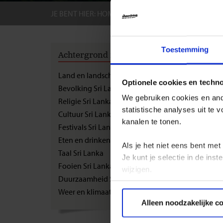
JE BENT HIER:
HOME
BESTEMMINGEN
SRI L
GROEPS
Toestemming
Achtergrond informatie
Bevo
Land en landschap Sri Lanka
Optionele cookies en techn
Bevolking Sri Lanka
Op het 
We gebruiken cookies en ande
verdeel
Religie Sri Lanka
noorden
statistische analyses uit te
Cultuur Sri Lanka
steden v
kanalen te tonen.
Festivals Sri Lanka
Eten en drinken Sri Lanka
Landbou
Als je het niet eens bent met
Taal Sri Lanka
de voor
Je kunt je selectie in de in
wordt g
Fooien Sri Lanka
wijzigen.
bloeme
Duurzaamheid Sri Lanka
Weer en klimaat Sri Lanka
Privacy beleid
Ook de 
Alleen noodzakelijke c
een dage
kleine 