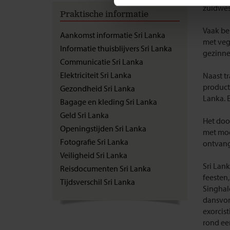
zuidwes
Praktische informatie
Vaak beh
Aankomst informatie Sri Lanka
met veg
Informatie thuisblijvers Sri Lanka
gezinne
Communicatie Sri Lanka
Elektriciteit Sri Lanka
Naast t
producte
Gezondheid Sri Lanka
Lanka. 
Bagage en kleding Sri Lanka
Geld Sri Lanka
Het doo
Openingstijden Sri Lanka
met moe
Fotografie Sri Lanka
ontvange
Veiligheid Sri Lanka
Sri Lan
Reisdocumenten Sri Lanka
feesten,
Tijdsverschil Sri Lanka
Singhale
dansvor
exorcis
rond ee