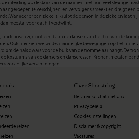
t de inleiding op de dans van de mannen met hun veelkleurige mask
n aangeroepen te verschijnen, en vervolgens smeekt en dreigt een 
nde. Wanneer er een zieke is, kruipt de demon in de zieke en laat h
 dan meestal voor dat hij verdwijnt.
landdansen zijn ontleend aan de dansen van het hof van de koninge
rden. Ook hier zien we wilde, mannelijke bewegingen op het ritme v
rd om de hals dwars voor de buik van de trommelaar hangt. De tro
k de kostuums van de dansers en danseressen. Kronen, metalen band
rs vorstelijke verschijningen.
ema's
Over Shoestring
eizen
Bel, mail of chat met ons
eizen
Privacybeleid
reizen
Cookies instellingen
deerde reizen
Disclaimer & copyright
reizen
Vacatures