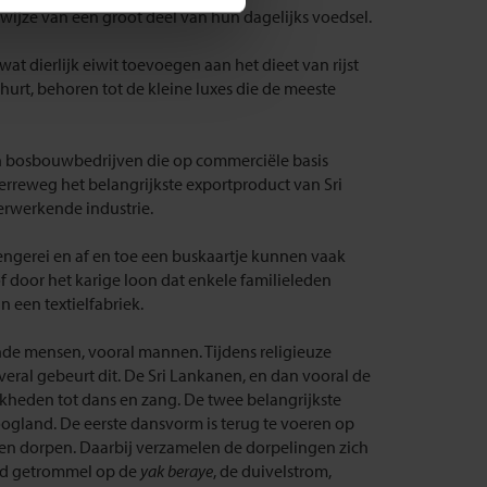
 wijze van een groot deel van hun dagelijks voedsel.
at dierlijk eiwit toevoegen aan het dieet van rijst
ghurt, behoren tot de kleine luxes die de meeste
en bosbouwbedrijven die op commerciële basis
verreweg het belangrijkste exportproduct van Sri
erwerkende industrie.
engerei en af en toe een buskaartje kunnen vaak
door het karige loon dat enkele familieleden
 een textielfabriek.
ende mensen, vooral mannen. Tijdens religieuze
veral gebeurt dit. De Sri Lankanen, en dan vooral de
jkheden tot dans en zang. De twee belangrijkste
ogland. De eerste dansvorm is terug te voeren op
en dorpen. Daarbij verzamelen de dorpelingen zich
eld getrommel op de
yak beraye
, de duivelstrom,