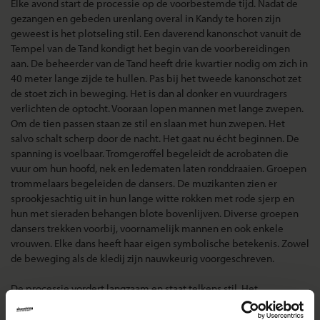
Elke avond start de processie op de voorbestemde tijd. Nadat de
gezangen en gebeden urenlang overal in Kandy te horen zijn
geweest is het plotseling stil. Een daverend kanonschot vanuit de
Tempel van de Tand kondigt het begin van de voorbereidingen
aan. De beheerder van de Tand heeft drie kwartier nodig om zich in
40 meter lange zijde te hullen. Pas bij het tweede kanonschot zet
de stoet zich in beweging. Het is dan al donker en vuurdragers
verlichten de optocht. Vooraan lopen mannen met lange zwepen.
Om de tien passen staan ze stil en slaan met hun zwepen. Het
salvo schalt scherp door de nacht. Het gaat nu écht beginnen. De
spanning is voelbaar. Tromgeroffel begeleidt de acrobaten die
vuur om hun hoofd, nek en ledematen laten ronddraaien. Groepen
trommelaars begeleiden de dansers. De muzikanten zien er
sprookjesachtig uit in hun lange witte rokken met rode sjerp en
hun met sieraden behangen blote bovenlijven. Diverse groepen
dansers trekken voorbij, voornamelijk mannen en ook enkele
vrouwen. Elke dans heeft haar eigen symbolische betekenis. Zowel
de beweging als de kledij zijn nauwkeurig voorgeschreven.
De processie vordert langzaam en staat telkens stil. Het
tromgeroffel zwelt aan en uit de groep dansers maken zich
acrobaten los die meervoudige salto's door de lucht maken. De in