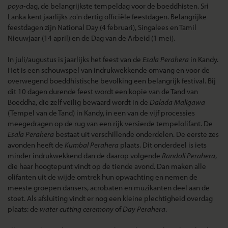
poya
-dag, de belangrijkste tempeldag voor de boeddhisten. Sri
Lanka kent jaarlijks zo'n dertig officiële feestdagen. Belangrijke
feestdagen zijn National Day (4 februari), Singalees en Tamil
Nieuwjaar (14 april) en de Dag van de Arbeid (1 mei).
In juli/augustus is jaarlijks het feest van de
Esala Perahera
in Kandy.
Het is een schouwspel van indrukwekkende omvang en voor de
overwegend boeddhistische bevolking een belangrijk festival. Bij
dit 10 dagen durende feest wordt een kopie van de Tand van
Boeddha, die zelf veilig bewaard wordt in de
Dalada Maligawa
(Tempel van de Tand) in Kandy, in een van de vijf processies
meegedragen op de rug van een rijk versierde tempelolifant. De
Esala Perahera
bestaat uit verschillende onderdelen. De eerste zes
avonden heeft de
Kumbal Perahera
plaats. Dit onderdeel is iets
minder indrukwekkend dan de daarop volgende
Randoli Perahera
,
die haar hoogtepunt vindt op de tiende avond. Dan maken alle
olifanten uit de wijde omtrek hun opwachting en nemen de
meeste groepen dansers, acrobaten en muzikanten deel aan de
stoet. Als afsluiting vindt er nog een kleine plechtigheid overdag
plaats: de
water cutting ceremony
of
Day Perahera
.