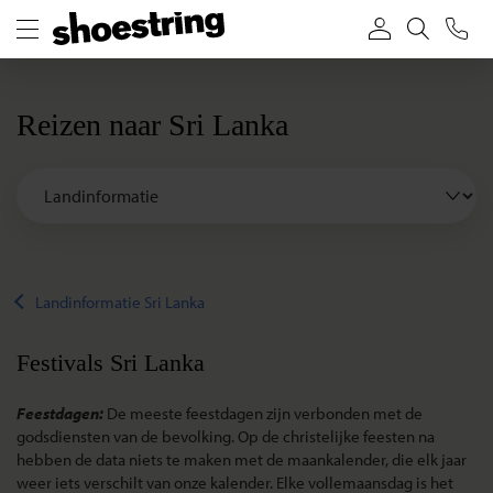
Reizen naar Sri Lanka
Landinformatie Sri Lanka
Festivals Sri Lanka
Feestdagen:
De meeste feestdagen zijn verbonden met de
godsdiensten van de bevolking. Op de christelijke feesten na
hebben de data niets te maken met de maankalender, die elk jaar
weer iets verschilt van onze kalender. Elke vollemaansdag is het