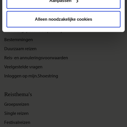
Aanpassen
Alleen noodzakelijke cookies
Reizen met Shoestring
De belangrijkste info op een rij
Bestemmingen
Duurzaam reizen
Reis- en annuleringsvoorwaarden
Veelgestelde vragen
Inloggen op mijn.Shoestring
Reisthema's
Groepsreizen
Single reizen
Festivalreizen