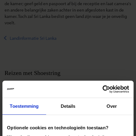
de kamer; geef geld en paspoort af bij de receptie en laat camera's
en andere belangrijke zaken achter in een afgesloten kast in de
kamer. Toch zal Sri Lanka beslist geen land zijn waar je je onveilig
voelt.
Landinformatie Sri Lanka
Reizen met Shoestring
De belangrijkste info op een rij
Bestemmingen
Duurzaam reizen
Toestemming
Details
Over
Reis- en annuleringsvoorwaarden
Veelgestelde vragen
Optionele cookies en technologieën toestaan?
Inloggen op mijn.Shoestring