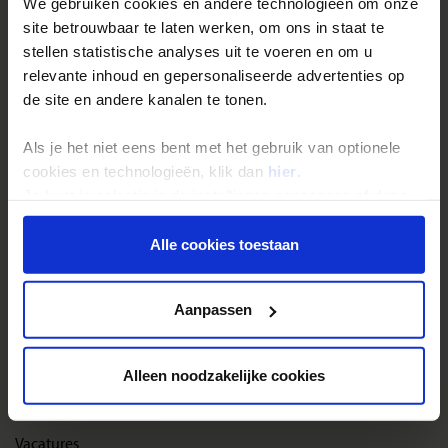
We gebruiken cookies en andere technologieën om onze
site betrouwbaar te laten werken, om ons in staat te
Reisthema's
stellen statistische analyses uit te voeren en om u
relevante inhoud en gepersonaliseerde advertenties op
Groepsreizen
de site en andere kanalen te tonen.
Single reizen
Als je het niet eens bent met het gebruik van optionele
Festivalreizen
cookies en technologieën, klik dan
hier
.
Gegarandeerde reizen
Je kunt je selectie in de instellingen aanpassen of deze
Nieuwe reizen
onder aan de pagina op elk gewenst moment voor de
toekomst wijzigen.
Alle cookies toestaan
Over Shoestring
Privacy beleid
Aanpassen
Bel, mail of chat met ons
Privacybeleid
Alleen noodzakelijke cookies
Cookies instellingen
Disclaimer & copyright
Vacatures