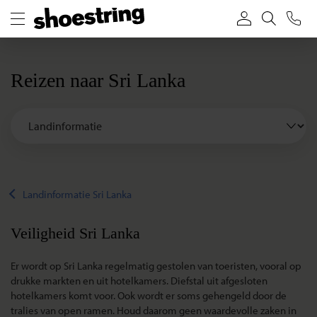
Reizen naar Sri Lanka
Landinformatie Sri Lanka
Veiligheid Sri Lanka
Er wordt op Sri Lanka regelmatig gestolen van toeristen, vooral op
drukke markten en uit hotelkamers. Diefstal uit afgesloten
hotelkamers komt voor. Ook wordt er soms gehengeld door de
tralies van open ramen. Houd daarom geen waardevolle zaken in