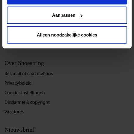
Groepsreizen
Privacy beleid
Single reizen
Aanpassen
Festivalreizen
Gegarandeerde reizen
Alleen noodzakelijke cookies
Nieuwe reizen
Over Shoestring
Bel, mail of chat met ons
Privacybeleid
Cookies instellingen
Disclaimer & copyright
Vacatures
Nieuwsbrief