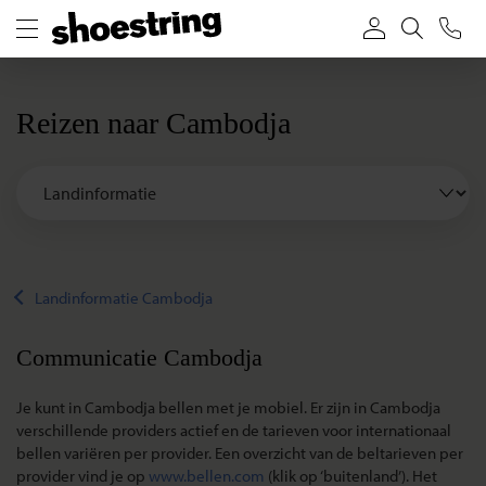
Reizen naar Cambodja
Landinformatie Cambodja
Communicatie Cambodja
Je kunt in Cambodja bellen met je mobiel. Er zijn in Cambodja
verschillende providers actief en de tarieven voor internationaal
bellen variëren per provider. Een overzicht van de beltarieven per
provider vind je op
www.bellen.com
(klik op ‘buitenland’). Het