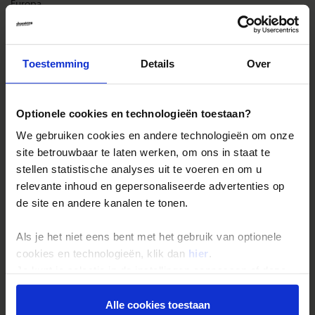
Europa.
Landinformatie Cambodja
Toestemming
Details
Over
Optionele cookies en technologieën toestaan?
Reizen met Shoestring
We gebruiken cookies en andere technologieën om onze
De belangrijkste info op een rij
site betrouwbaar te laten werken, om ons in staat te
Bestemmingen
stellen statistische analyses uit te voeren en om u
relevante inhoud en gepersonaliseerde advertenties op
Duurzaam reizen
de site en andere kanalen te tonen.
Reis- en annuleringsvoorwaarden
Veelgestelde vragen
Als je het niet eens bent met het gebruik van optionele
cookies en technologieën, klik dan
hier
.
Inloggen op mijn.Shoestring
Je kunt je selectie in de instellingen aanpassen of deze
onder aan de pagina op elk gewenst moment voor de
Reisthema's
toekomst wijzigen.
Alle cookies toestaan