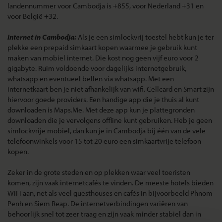
landennummer voor Cambodja is +855, voor Nederland +31 en
voor België +32.
Internet in Cambodja:
Als je een simlockvrij toestel hebt kun je ter
plekke een prepaid simkaart kopen waarmee je gebruik kunt
maken van mobiel internet. Die kost nog geen vijf euro voor 2
gigabyte. Ruim voldoende voor dagelijks internetgebruik,
whatsapp en eventueel bellen via whatsapp. Met een
internetkaart ben je niet afhankelijk van wifi. Cellcard en Smart zijn
hiervoor goede providers. Een handige app die je thuis al kunt
downloaden is Maps.Me. Met deze app kun je plattegronden
downloaden die je vervolgens offline kunt gebruiken. Heb je geen
simlockvrije mobiel, dan kun je in Cambodja bij één van de vele
telefoonwinkels voor 15 tot 20 euro een simkaartvrije telefoon
kopen.
Zeker in de grote steden en op plekken waar veel toeristen
komen, zijn vaak internetcafés te vinden. De meeste hotels bieden
WiFi aan, net als veel guesthouses en cafés in bijvoorbeeld Phnom
Penh en Siem Reap. De internetverbindingen variëren van
behoorlijk snel tot zeer traag en zijn vaak minder stabiel dan in