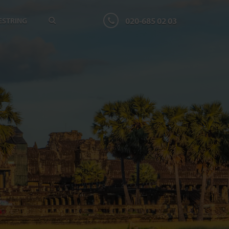
020-685 02 03
ESTRING