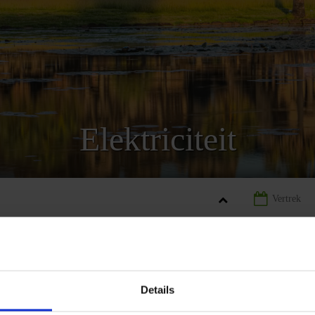
Elektriciteit
ODJA
LANDINFORMATIE CAMBODJA
ELEKTRICITEIT CAMB
Details
REIZEN
AANBIEDING
LANDINFORMATIE