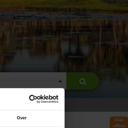
ODJA
Over
Chat
offline