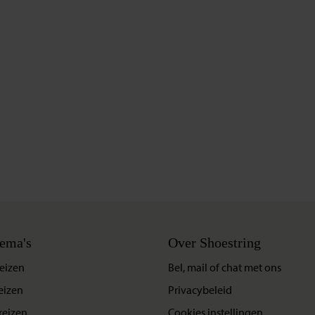
ema's
Over Shoestring
eizen
Bel, mail of chat met ons
eizen
Privacybeleid
reizen
Cookies instellingen