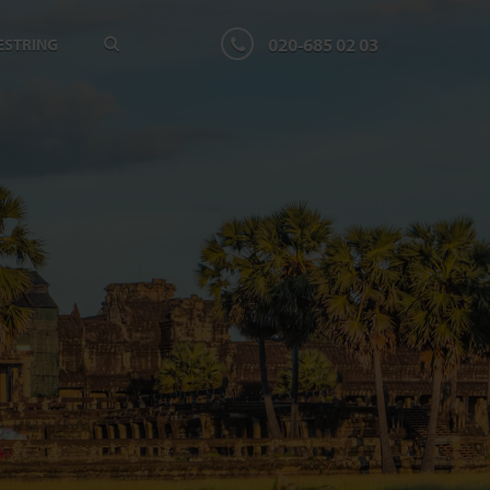
020-685 02 03
ESTRING