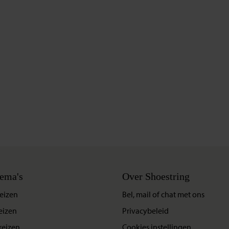
ema's
Over Shoestring
eizen
Bel, mail of chat met ons
eizen
Privacybeleid
reizen
Cookies instellingen