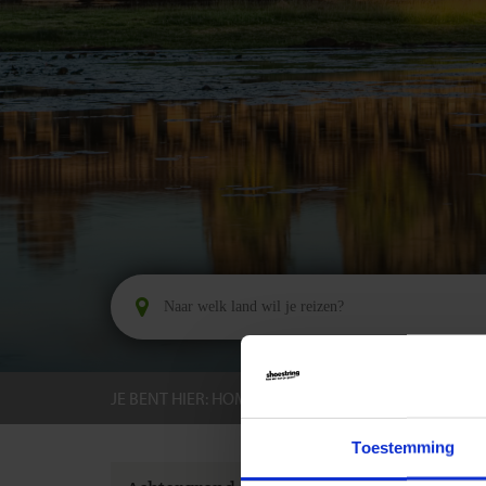
JE BENT HIER:
HOME
BESTEMMINGEN
CAMB
Toestemming
GROEPS