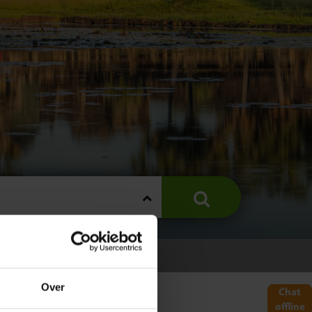
DJA
Over
Chat
offline