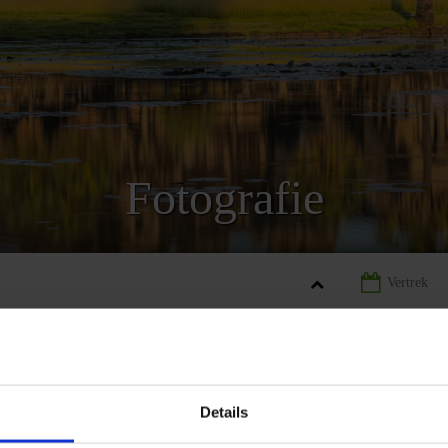
Fotografie
ODJA
LANDINFORMATIE CAMBODJA
FOTOGRAFIE CAMBO
Details
REIZEN
AANBIEDING
LANDINFORMATIE