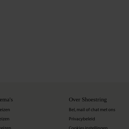
ema's
Over Shoestring
eizen
Bel, mail of chat met ons
eizen
Privacybeleid
reizen
Cookies instellingen