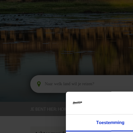
JE BENT HIER:
HOME
BESTEMMINGEN
CAMB
Toestemming
GROEPS