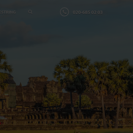
020-685 02 03
ESTRING