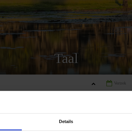
Taal
ODJA
LANDINFORMATIE CAMBODJA
TAAL CAMBODJA
Details
REIZEN
AANBIEDING
LANDINFORMATIE