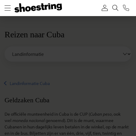
Reizen naar Cuba
Landinformatie Cuba
Geldzaken Cuba
De officiële munteenheid in Cuba is de CUP (
Cuban peso
, ook
wel
moneda nacional
genoemd). Dit is de munt, waarmee
Cubanen in hun dagelijks leven betalen in de winkel, op de markt
en in de bus. Biljetten zijn er van één, drie, vijf, tien, twintig en