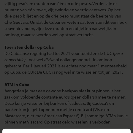
vijftig peso’s en munten van één en drie peso’s. Verder zijn er
munten van één, twee, vijf, twintig en veertig centavos. Op het
drie peso biljet en op de drie peso munt staat de beeltenis van
Che Guevara. Omdat de Cubanen weten dat toeristen dit een leuk
souvenir vinden, zijn deze munten en biljetten nauwelijks in
omloop, maar ze worden wel op straat verkocht.
Toeristen dollar op Cuba
De Cubaanse regering had tot 2021 voor toeristen de CUC (
peso
convertible)
- ook wel
divisa
of dollar genoemd - in omloop
gebracht. Per 1 januari 2021 is er echter nog maar 1 munteenheid
op Cuba, de CUP. De CUC is nog wel in te wisselen tot juni 2021.
ATM in Cuba
Aangezien je met een gewone bankpas niet kunt pinnen is het
zaak om voldoende contante euro’s (geen dollars!) mee te nemen.
Deze kun je wisselen bij banken of cadeca’s. Bij Cadeca’s en
banken kun je geld opnemen met je creditcard (Visa- en
Mastercard, niet met American Express!). Bij sommige ATM’s kun je
pinnen met Visacard. Op straat geld wisselen is verboden.