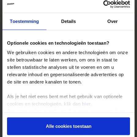
Landinformatie Cuba
Toestemming
Details
Over
Reizen met Shoestring
Optionele cookies en technologieën toestaan?
De belangrijkste info op een rij
We gebruiken cookies en andere technologieën om onze
Bestemmingen
site betrouwbaar te laten werken, om ons in staat te
stellen statistische analyses uit te voeren en om u
Duurzaam reizen
relevante inhoud en gepersonaliseerde advertenties op
Reis- en annuleringsvoorwaarden
de site en andere kanalen te tonen.
Veelgestelde vragen
Als je het niet eens bent met het gebruik van optionele
Inloggen op mijn.Shoestring
cookies en technologieën, klik dan
hier
.
Je kunt je selectie in de instellingen aanpassen of deze
Reisthema's
onder aan de pagina op elk gewenst moment voor de
toekomst wijzigen.
Alle cookies toestaan
Groepsreizen