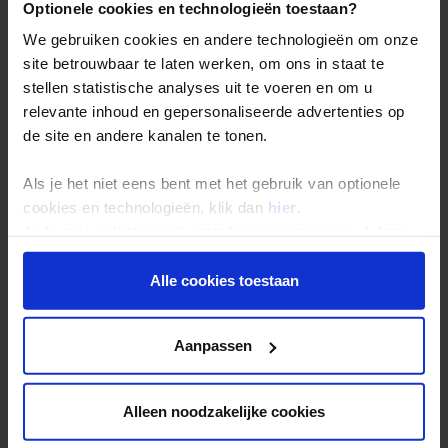
Optionele cookies en technologieën toestaan?
Veelgestelde vragen
We gebruiken cookies en andere technologieën om onze
Inloggen op mijn.Shoestring
site betrouwbaar te laten werken, om ons in staat te
stellen statistische analyses uit te voeren en om u
relevante inhoud en gepersonaliseerde advertenties op
Reisthema's
de site en andere kanalen te tonen.
Groepsreizen
Als je het niet eens bent met het gebruik van optionele
Single reizen
cookies en technologieën, klik dan
hier
.
Festivalreizen
Je kunt je selectie in de instellingen aanpassen of deze
Gegarandeerde reizen
onder aan de pagina op elk gewenst moment voor de
toekomst wijzigen.
Alle cookies toestaan
Nieuwe reizen
Privacy beleid
Aanpassen
Over Shoestring
Bel, mail of chat met ons
Alleen noodzakelijke cookies
Privacybeleid