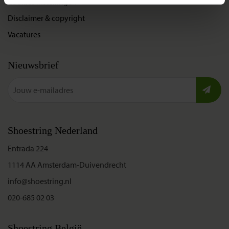
Cookies instellingen
Disclaimer & copyright
Vacatures
Nieuwsbrief
Shoestring Nederland
Entrada 224
1114 AA Amsterdam-Duivendrecht
info@shoestring.nl
020-685 02 03
Shoestring België