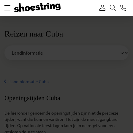
Reizen naar Cuba
Landinformatie Cuba
Openingstijden Cuba
De hieronder genoemde openingstijden zijn niet de precieze
tijden, want die kunnen variëren. Het zijn de meest gangbare
tijden. Op nationale feestdagen kom je in de regel voor een
gesloten deur te staan.