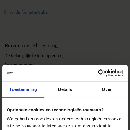
Landinformatie Cuba
Reizen met Shoestring
De belangrijkste info op een rij
Bestemmingen
Duurzaam reizen
Reis- en annuleringsvoorwaarden
Toestemming
Details
Over
Veelgestelde vragen
Inloggen op mijn.Shoestring
Optionele cookies en technologieën toestaan?
We gebruiken cookies en andere technologieën om onze
Reisthema's
site betrouwbaar te laten werken, om ons in staat te