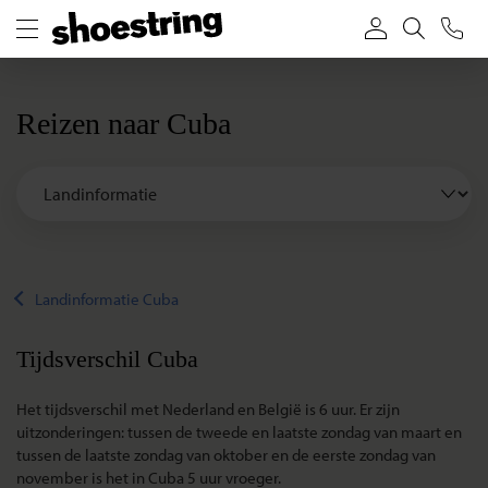
Reizen naar Cuba
Landinformatie Cuba
Tijdsverschil Cuba
Het tijdsverschil met Nederland en België is 6 uur. Er zijn
uitzonderingen: tussen de tweede en laatste zondag van maart en
tussen de laatste zondag van oktober en de eerste zondag van
november is het in Cuba 5 uur vroeger.