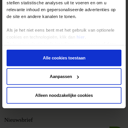
Groepsreizen
stellen statistische analyses uit te voeren en om u
Single reizen
relevante inhoud en gepersonaliseerde advertenties op
de site en andere kanalen te tonen.
Festivalreizen
Gegarandeerde reizen
Als je het niet eens bent met het gebruik van optionele
Nieuwe reizen
cookies en technologieën, klik dan
hier
.
Je kunt je selectie in de instellingen aanpassen of deze
onder aan de pagina op elk gewenst moment voor de
Over Shoestring
toekomst wijzigen.
Alle cookies toestaan
Bel, mail of chat met ons
Privacy beleid
Privacybeleid
Aanpassen
Cookies instellingen
Disclaimer & copyright
Alleen noodzakelijke cookies
Vacatures
Nieuwsbrief