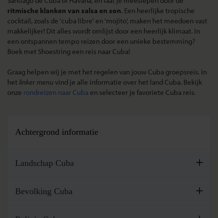
Santiago de Cuba of Havana, en laat je meeslepen door de
ritmische klanken van salsa en son
. Een heerlijke tropische
cocktail, zoals de 'cuba libre' en 'mojito', maken het meedoen vast
makkelijker! Dit alles wordt omlijst door een heerlijk klimaat. In
een ontspannen tempo reizen door een unieke bestemming?
Boek met Shoestring een reis naar Cuba!
Graag helpen wij je met het regelen van jouw Cuba groepsreis. In
het
linker menu
vind je alle informatie over het land Cuba. Bekijk
onze
rondreizen naar Cuba
en selecteer je favoriete Cuba reis.
Achtergrond informatie
Landschap Cuba
Het eiland Cuba ligt in de Caribische Zee, grenzend aan de
Bevolking Cuba
Atlantische Oceaan, met Jamaica in het zuiden, Mexico in het
westen en Florida zo'n 180 kilometer noordelijk, aan de
Cuba heeft ongeveer 11,5 miljoen inwoners waarvan er ruim
overkant van ...