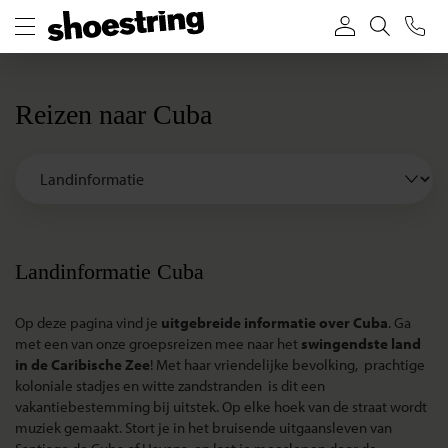
Reizen naar Cuba
Landinformatie Cuba
Op deze pagina vind je
uitgebreide informatie over Cuba
. Ga
met een van onze groepsreizen mee naar het
swingendste land
in de Caribische Zee
! Met haar vriendelijke bevolking, prachtige
koloniale stadjes en witte zandstranden is dit een
vakantiebestemming bij uitstek. Op elke hoek van de straat wordt
muziek gemaakt. Stort je in het bruisende uitgaansleven van