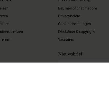
eizen
Bel, mail of chat met ons
eizen
Privacybeleid
reizen
Cookies instellingen
deerde reizen
Disclaimer & copyright
reizen
Vacatures
Nieuwsbrief
Update situatie Midden-Oosten
Klik hier