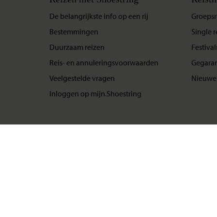
De belangrijkste info op een rij
Groepsr
Bestemmingen
Single r
Duurzaam reizen
Festival
Reis- en annuleringsvoorwaarden
Gegaran
Veelgestelde vragen
Nieuwe 
Inloggen op mijn.Shoestring