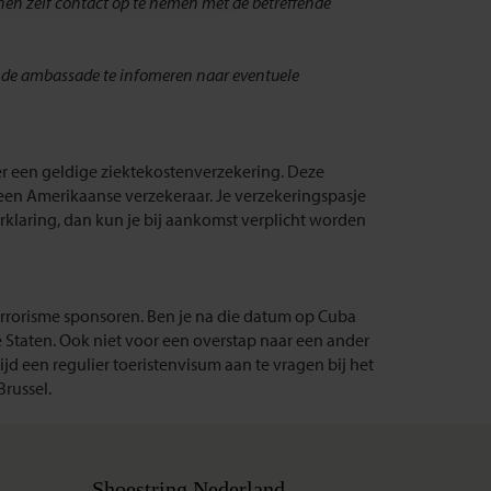
ienen zelf contact op te nemen met de betreffende
fende ambassade te infomeren naar eventuele
er een geldige ziektekostenverzekering. Deze
j een Amerikaanse verzekeraar. Je verzekeringspasje
rklaring, dan kun je bij aankomst verplicht worden
errorisme sponsoren. Ben je na die datum op Cuba
Staten. Ook niet voor een overstap naar een ander
tijd een regulier toeristenvisum aan te vragen bij het
russel.
Shoestring Nederland