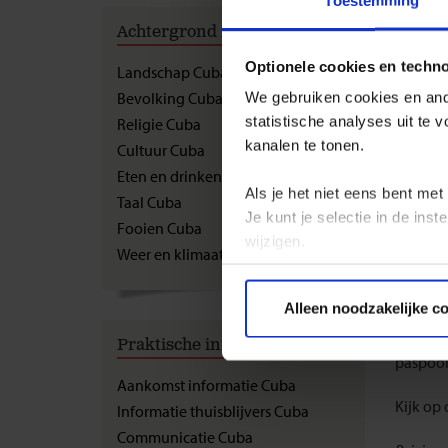
Toestemming
GROEPS
Achtergrond informatie
Reis
Optionele cookies en techn
Landschap Cuba
Bevolking Cuba
Interna
We gebruiken cookies en ande
Wij adv
statistische analyses uit te
Religie Cuba
geldig i
kanalen te tonen.
Cultuur Cuba
Eten en drinken Cuba
Visum:
Als je het niet eens bent met
Taal Cuba
Voor de
Je kunt je selectie in de in
Fooien Cuba
om 4 we
wijzigen.
Weer en klimaat Cuba
Je kunt 
Privacy beleid
je graag
Alleen noodzakelijke c
foutgev
stress 
Praktische informatie
paspoor
Aankomst informatie Cuba
Kijk op
Informatie thuisblijvers Cuba
Communicatie Cuba