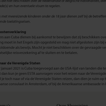
s die niet beschikken over de Nederlandse of Belgische nationaliteit, d
e(s) en hun eventuele visum te regelen.
s met meereizende kinderen onder de 18 jaar dienen zelf bij de betref
nde toelatingseisen.
ostenverklaring
rs aan Cuba dienen bij aankomst te bewijzen dat zij beschikken ov
ng moet in het Engels zijn opgesteld en mag niet afgesloten zijn bi
voldoende als bewijs. Mocht je niet beschikken over de gevraagde ve
tselijke reisverzekering af te sluiten en te betalen.
naar de Verenigde Staten
2 januari 2021 is Cuba toegevoegd aan de USA-lijst van landen die t
 dan kun je geen ESTA aanvragen voor het reizen naar de Verenigde 
l je toch naar of via de Verenigde Staten reizen, dan dien je ruim op 
anse consulaat in Amsterdam, of bij de Amerikaanse ambassade in B
ema's
Over Shoestring