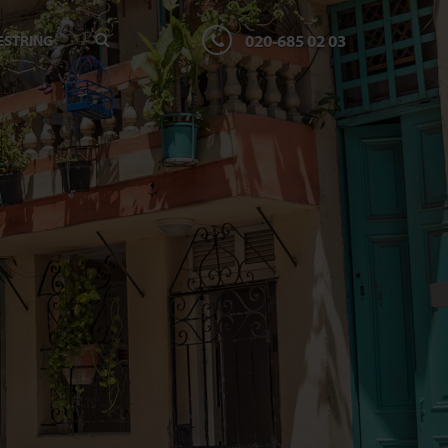
020-685 02 03
ESTRING