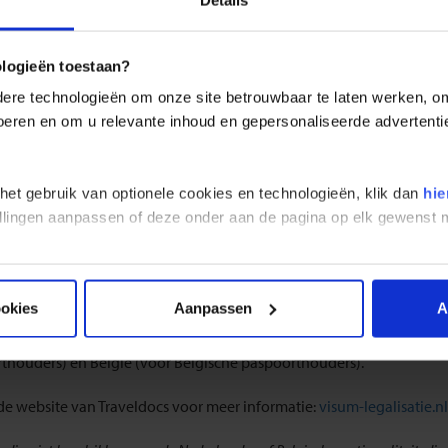
Details
REIZEN
LANDINFORMATIE
documenten Cuba
ologieën toestaan?
tionaal paspoort:
re technologieën om onze site betrouwbaar te laten werken, om 
iseren je om op reis te gaan met een internationaal paspoort dat bi
 voeren en om u relevante inhoud en gepersonaliseerde advertenti
s.
 het gebruik van optionele cookies en technologieën, klik dan
hie
ze bestemming is een e-visum benodigd voor reizigers met een Neder
stellingen aanpassen of deze onder aan de pagina op elk gewens
ken voor vertrek je e-visum aan te vragen.
ervoor kiezen om het e-visum via onze partner Traveldocs aan te vrag
 verder en is telefonisch bereikbaar via +31 (0) 23 2210004. Het aan
ookies
Aanpassen
A
oelig zijn. Wij raden onze reizigers dan ook aan om het e-visum voo
voorafgaand aan de reis te voorkomen. Traveldocs is een gespeciali
thouders) en België (voor Belgische paspoorthouders).
 de website van Traveldocs voor meer informatie:
visum-legalisatie.n