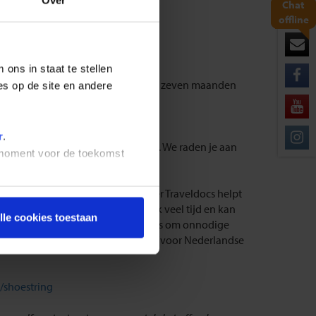
Over
Chat
offline
ons in staat te stellen
j terugkeer van je reis nog minimaal zeven maanden
es op de site en andere
r
.
landse of Belgische nationaliteit. We raden je aan
t moment voor de toekomst
en of zelf te regelen. Onze partner Traveldocs helpt
vragen van een visum kost namelijk veel tijd en kan
lle cookies toestaan
raf te laten regelen door Traveldocs om onnodige
seerde visumdienst voor Nederland (voor Nederlandse
l/shoestring