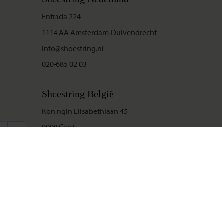
Entrada 224
1114 AA Amsterdam-Duivendrecht
info@shoestring.nl
020-685 02 03
Shoestring België
Koningin Elisabethlaan 45
9000 Gent
info@shoestring.be
09-234 13 11