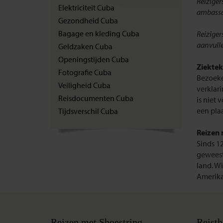
Reiziger
Elektriciteit Cuba
ambassad
Gezondheid Cuba
Bagage en kleding Cuba
Reiziger
aanvulle
Geldzaken Cuba
Openingstijden Cuba
Ziektek
Fotografie Cuba
Bezoeke
Veiligheid Cuba
verklari
Reisdocumenten Cuba
is niet 
een plaa
Tijdsverschil Cuba
Reizen 
Sinds 1
geweest
land. Wi
Amerika
Reizen met Shoestring
Reisth