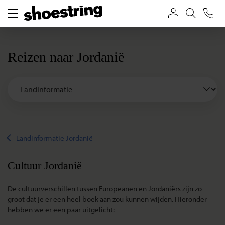
Reizen naar Jordanië
Landinformatie Jordanië
Cultuur Jordanië
De cultuurverschillen tussen Europeanen en Jordaniërs zijn zo
groot dat je er een heel boek aan zou kunnen wijden. Hieronder
hebben we er een paar uitgelicht: