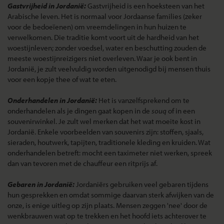
Gastvrijheid in Jordanië:
Gastvrijheid is een hoeksteen van het
Arabische leven. Het is normaal voor Jordaanse families (zeker
voor de bedoeïenen) om vreemdelingen in hun huizen te
verwelkomen. Die traditie komt voort uit de hardheid van het
woestijnleven; zonder voedsel, water en beschutting zouden de
meeste woestijnreizigers niet overleven. Waar je ook bent in
Jordanië, je zult veelvuldig worden uitgenodigd bij mensen thuis
voor een kopje thee of wat te eten.
Onderhandelen in Jordanië:
Het is vanzelfsprekend om te
onderhandelen als je dingen gaat kopen in de
souq
of in een
souvenirwinkel. Je zult wel merken dat het wat moeite kost in
Jordanië. Enkele voorbeelden van souvenirs zijn: stoffen, sjaals,
sieraden, houtwerk, tapijten, traditionele kleding en kruiden. Wat
onderhandelen betreft: mocht een taximeter niet werken, spreek
dan van tevoren met de chauffeur een ritprijs af.
Gebaren in Jordanië:
Jordaniërs gebruiken veel gebaren tijdens
hun gesprekken en omdat sommige daarvan sterk afwijken van de
onze, is enige uitleg op zijn plaats. Mensen zeggen 'nee' door de
wenkbrauwen wat op te trekken en het hoofd iets achterover te