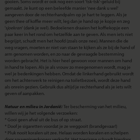
gooien. Soms wordt er ook nog een soort 'tsk-tsk'-geluid bij
gemaakt. Je kunt op een beleefde manier 'nee dank u wel'
aangeven door de rechterhandpalm op je hart te leggen. Als je
geen thee of koffie meer wilt, leg dan je hand op je kopje en zeg
'
sjoekran
' (dank je wel). Bedoeïenen draaien het koffiekopje een
paar keer in het rond om hetzelfde aan te geven. Als men iets niet
begrijpt, schudt men het hoofd (zoals onze nee). Mannen die de
weg vragen, moeten er niet van staan te kijken als ze bij de hand of
arm genomen worden, en zo naar de gevraagde bestemming
worden gebracht. Het is hier heel gewoon voor mannen om hand
in hand te lopen. Als je als vrouw zo meegenomen wordt, mag je
wel je bedenkingen hebben. Omdat de linkerhand gebruikt wordt
om het achterwerk te reinigen na toiletbezoek, wordt deze hand
als onrein gezien. Gebruik dus altijd je rechterhand als je iets wilt
geven of aanpakken.
Natuur en milieu in Jordanië:
Ter bescherming van het milieu,
willen wij je het volgende verzoeken:
* Gooi geen afval uit de bus of op straat.
* Doof je sigaretten voordat je ze weggooit (brandgevaar!)
* Pluk nooit koralen uit zee. Helaas worden koralen en schelpen
door souvenirverkopers verkocht. Het toerisme schaadt hierdoor