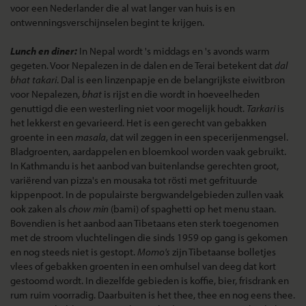
voor een Nederlander die al wat langer van huis is en
ontwenningsverschijnselen begint te krijgen.
Lunch en diner:
In Nepal wordt 's middags en 's avonds warm
gegeten. Voor Nepalezen in de dalen en de Terai betekent dat
dal
bhat takari
. Dal is een linzenpapje en de belangrijkste eiwitbron
voor Nepalezen,
bhat
is rijst en die wordt in hoeveelheden
genuttigd die een westerling niet voor mogelijk houdt.
Tarkari
is
het lekkerst en gevarieerd. Het is een gerecht van gebakken
groente in een
masala
, dat wil zeggen in een specerijenmengsel.
Bladgroenten, aardappelen en bloemkool worden vaak gebruikt.
In Kathmandu is het aanbod van buitenlandse gerechten groot,
variërend van pizza's en mousaka tot rösti met gefrituurde
kippenpoot. In de populairste bergwandelgebieden zullen vaak
ook zaken als
chow min
(bami) of spaghetti op het menu staan.
Bovendien is het aanbod aan Tibetaans eten sterk toegenomen
met de stroom vluchtelingen die sinds 1959 op gang is gekomen
en nog steeds niet is gestopt.
Momo's
zijn Tibetaanse bolletjes
vlees of gebakken groenten in een omhulsel van deeg dat kort
gestoomd wordt. In diezelfde gebieden is koffie, bier, frisdrank en
rum ruim voorradig. Daarbuiten is het thee, thee en nog eens thee.