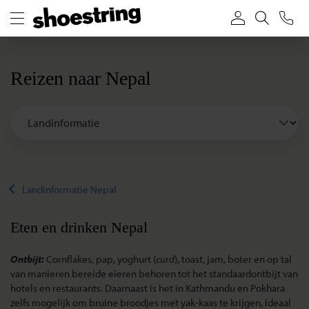
Reizen naar Nepal
Landinformatie Nepal
Eten en drinken Nepal
Ontbijt:
Cornflakes, pap, yoghurt (
curd
), toast, jam, boter en op tal
van manieren bereide eieren behoren tot het standaardontbijt van
hotels en restaurants. Daarnaast is het in Kathmandu en Pokhara
zelfs mogelijk om bruine broodjes met yak-kaas te krijgen, ideaal