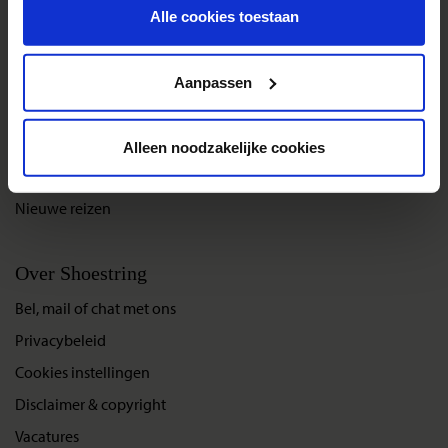
toekomst wijzigen.
Alle cookies toestaan
Reisthema's
Privacy beleid
Groepsreizen
Aanpassen
Single reizen
Festivalreizen
Alleen noodzakelijke cookies
Gegarandeerde reizen
Nieuwe reizen
Over Shoestring
Bel, mail of chat met ons
Privacybeleid
Cookies instellingen
Disclaimer & copyright
Vacatures