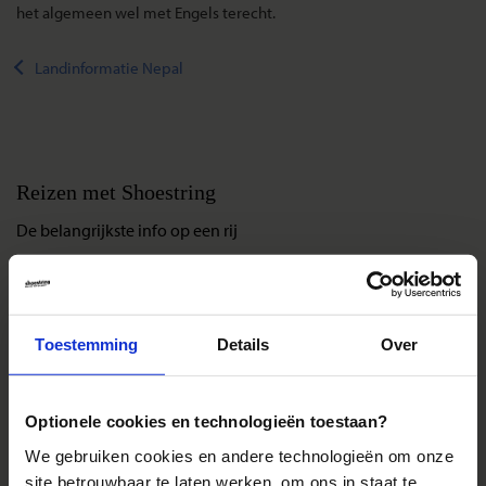
het algemeen wel met Engels terecht.
Landinformatie Nepal
Reizen met Shoestring
De belangrijkste info op een rij
Bestemmingen
Duurzaam reizen
Reis- en annuleringsvoorwaarden
Toestemming
Details
Over
Veelgestelde vragen
Inloggen op mijn.Shoestring
Optionele cookies en technologieën toestaan?
We gebruiken cookies en andere technologieën om onze
Reisthema's
site betrouwbaar te laten werken, om ons in staat te