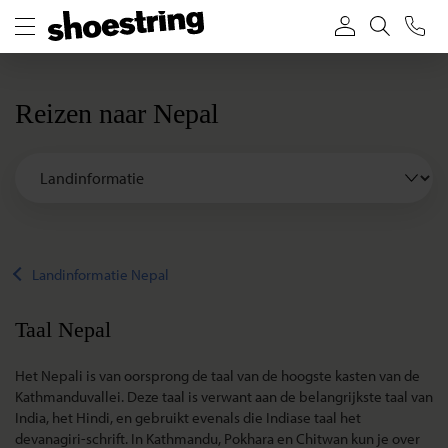
Reizen naar Nepal
Landinformatie Nepal
Taal Nepal
Het Nepali is van oorsprong de taal van de hoogste kasten van de
Kathmanduvallei. Deze taal is verwant aan de belangrijkste taal van
India, het Hindi, en gebruikt evenals die Indiase taal het
devanagiri-schrift. In Kathmandu, Pokhara en Chitwan kun je over