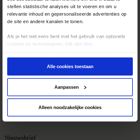
stellen statistische analyses uit te voeren en om u
Groepsreizen
relevante inhoud en gepersonaliseerde advertenties op
Single reizen
de site en andere kanalen te tonen.
Festivalreizen
Als je het niet eens bent met het gebruik van optionele
Gegarandeerde reizen
cookies en technologieën, klik dan
hier
.
Nieuwe reizen
Je kunt je selectie in de instellingen aanpassen of deze
onder aan de pagina op elk gewenst moment voor de
toekomst wijzigen.
Alle cookies toestaan
Over Shoestring
Bel, mail of chat met ons
Privacy beleid
Aanpassen
Privacybeleid
Cookies instellingen
Alleen noodzakelijke cookies
Disclaimer & copyright
Vacatures
Nieuwsbrief