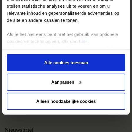
stellen statistische analyses uit te voeren en om u
Groepsreizen
relevante inhoud en gepersonaliseerde advertenties op
Single reizen
de site en andere kanalen te tonen.
Festivalreizen
Als je het niet eens bent met het gebruik van optionele
Gegarandeerde reizen
cookies en technologieën, klik dan
hier
.
Nieuwe reizen
Je kunt je selectie in de instellingen aanpassen of deze
onder aan de pagina op elk gewenst moment voor de
toekomst wijzigen.
Alle cookies toestaan
Over Shoestring
Bel, mail of chat met ons
Privacy beleid
Aanpassen
Privacybeleid
Cookies instellingen
Alleen noodzakelijke cookies
Disclaimer & copyright
Vacatures
Nieuwsbrief