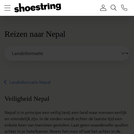
Reizen naar Nepal
Landinformatie Nepal
Veiligheid Nepal
Nepal is in principe een veilig land, een land waar mensen eerlijk
en vriendelijk zijn. In de steden wordt echter de laatste tijd een
enkele keer van toeristen gestolen. Laat geen waardevolle spullen
achter in je hotelkamer. Neem het mee of laat het achter in de