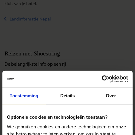
kluis van je hotel.
Landinformatie Nepal
Reizen met Shoestring
De belangrijkste info op een rij
Bestemmingen
Duurzaam reizen
Reis- en annuleringsvoorwaarden
Toestemming
Details
Over
Veelgestelde vragen
Inloggen op mijn.Shoestring
Optionele cookies en technologieën toestaan?
We gebruiken cookies en andere technologieën om onze
Reisthema's
site betrouwbaar te laten werken, om ons in staat te