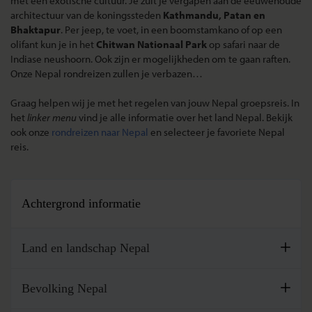
met een exotische cultuur. Je zult je vergapen aan de eeuwenoude
architectuur van de koningssteden
Kathmandu, Patan en
Bhaktapur
. Per jeep, te voet, in een boomstamkano of op een
olifant kun je in het
Chitwan Nationaal Park
op safari naar de
Indiase neushoorn. Ook zijn er mogelijkheden om te gaan raften.
Onze Nepal rondreizen zullen je verbazen…
Graag helpen wij je met het regelen van jouw Nepal groepsreis. In
het
linker menu
vind je alle informatie over het land Nepal. Bekijk
ook onze
rondreizen naar Nepal
en selecteer je favoriete Nepal
reis.
Achtergrond informatie
Land en landschap Nepal
Nepal is een rechthoekig land dat van noordwest naar
Bevolking Nepal
zuidoost een afstand heeft van zo'n 850 km en een maximale
breedte heeft van 220 km. Het is met een oppervlakte van