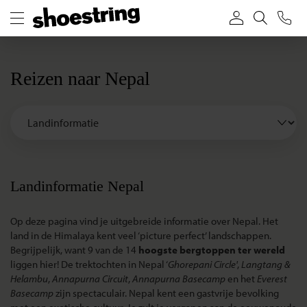
Reizen naar Nepal
Landinformatie Nepal
Op deze pagina vind je uitgebreide informatie over Nepal. Het
land in de Himalaya kent veel ‘picture perfect’ landschappen.
Begrijpelijk, want 9 van de 14
hoogste bergtoppen ter wereld
liggen hier! De trektochten in Nepal ‘
Ghorepani Circle'
,
Langtang &
Helambu
,
Annapurna Circuit
,
Annapurna Basecamp
en het
Everest
Basecamp
zijn spectaculair. Nepal kent een gastvrije bevolking