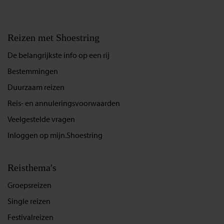
België, behalve in de periode dat de zomertijd bij ons geldt,
dan is het verschil een uur minder. ...
Lees meer
Reizen met Shoestring
Lees meer
De belangrijkste info op een rij
Bestemmingen
Duurzaam reizen
Reis- en annuleringsvoorwaarden
Veelgestelde vragen
Inloggen op mijn.Shoestring
Reisthema's
Groepsreizen
Single reizen
Festivalreizen