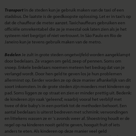
Transport
In de steden kun je gebruik maken van de taxi of een
stadsbus. De laatste is de goedkoopste oplossing. Let er in taxi’s op
dat de chauffeur de meter aanzet. Taxichauffeurs gebruiken een
officiële omrekentabel die ze je meestal ook laten zien als je het
systeem niet begrijpt of niet vertrouwt. In São Paulo en Rio de
Janeiro kun je tevens gebruik maken van de metro.
Bedelen
Je zult in grote steden ongetwijfeld worden aangeklampt
door bedelaars. Ze vragen om geld, zeep of pennen. Soms om
snoep. Enkele bedelaars noemen meteen het bedrag dat van je
verlangd wordt. Door hen geld te geven los je hun problemen
allerminst op. Eerder worden ze op deze manier afhankelijk van dit
soort inkomsten. In de grote steden zijn moeders met kinderen op
pad. Soms liggen ze op straat en zien er minder prettig uit. Bedenk:
de kinderen zijn vaak 'geleend', waarbij vooral het verblijf met
twee of drie baby's in een portiek tot de methoden behoort. Een
aantal bedelaars is uiterst bedreven met schmink: verwondingen
en littekens wassen ze er 's avonds weer af. Shoestring houdt er de
regel op na kinderen nooit geld te geven, hooguit fruit of iets
anders te eten. Als kinderen op deze manier veel geld