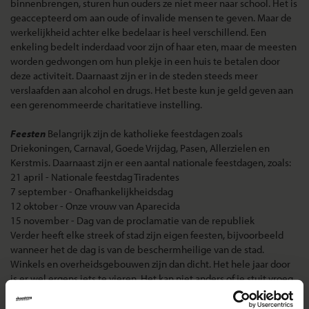
binnenbrengen, sturen hun ouders ze niet meer naar school. Het is
geaccepteerd om aan oude of invalide mensen te geven. Maar de
werkelijkheid achter elke bedelaar is heel verschillend. Een
enkeling bedelt inderdaad voor zijn of haar eten, maar de meesten
worden gedwongen om hun plekje in een huis te betalen door
deze activiteit. Daarnaast zijn er in de steden steeds meer
verslaafden aan alcohol en drugs. Het beste kun je geld geven aan
een gerenommeerde charitatieve instelling.
Feesten
Belangrijk zijn de katholieke feestdagen zoals
Driekoningen, Carnaval, Goede Vrijdag, Pasen, Allerzielen en
Kerstmis. Daarnaast zijn er een aantal nationale feestdagen, zoals:
21 april - Nationale feestdag Tiradentes
7 september - Onafhankelijkheidsdag
12 oktober - Onze vrouw van Aparecida
15 november - Dag van de proclamatie van de republiek
Verder heeft elke streek of stad zijn eigen feesten, bijvoorbeeld
wanneer het de dag is van de beschermheilige van de stad.
Winkels en overheidsgebouwen zijn dan dicht. Het hele jaar door
is er wel ergens iets te vieren. Het kan niet anders of je stuit vroeg
of laat op een uitzinnig dansende en feestvierende menigte.