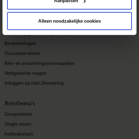
Aanpassen
Alleen noodzakelijke cookies
Reizen met Shoestring
De belangrijkste info op een rij
Bestemmingen
Duurzaam reizen
Reis- en annuleringsvoorwaarden
Veelgestelde vragen
Inloggen op mijn.Shoestring
Reisthema's
Groepsreizen
Single reizen
Festivalreizen