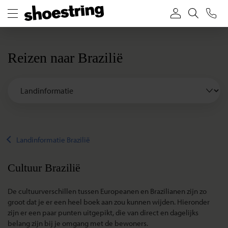
Reizen naar Brazilië
Landinformatie Brazilië
Cultuur Brazilië
De cultuurverschillen tussen Europeanen en Brazilianen zijn zo
groot dat je er een heel boek aan zou kunnen wijden. Hieronder
zijn er een paar punten uitgepikt, die van direct en dagelijks
belang zijn bij je omgang met de bewoners.