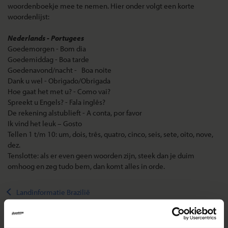
woordenboekje mee te nemen. Hier onder volgt een korte
woordenlijst:
Nederlands - Portugees
Goedemorgen - Bom dia
Goedemiddag - Boa tarde
Goedenavond/nacht - Boa noite
Dank u wel - Obrigado/Obrigada
Hoe gaat het met u? - Como vai?
Spreekt u Engels? - Fala inglês?
De rekening alstublieft - A conta, por favor
Ik vind het leuk – Gosto
Tellen 1 t/m 10: um, dois, três, quatro, cinco, seis, sete, oito, nove,
dez.
Tenslotte: als er even geen woorden zijn, steek dan je duim
omhoog en zeg tudo bem, dan komt alles in orde.
Landinformatie Brazilië