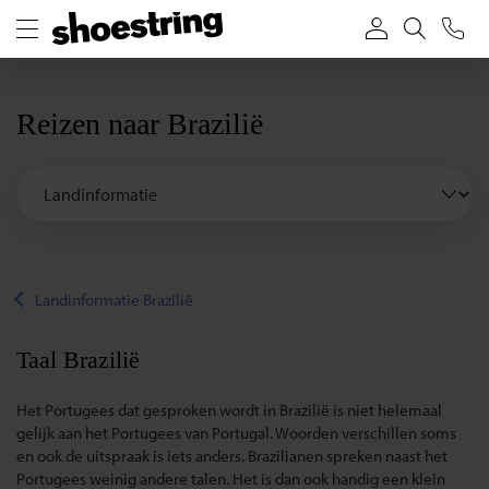
Reizen naar Brazilië
Landinformatie Brazilië
Taal Brazilië
Het Portugees dat gesproken wordt in Brazilië is niet helemaal
gelijk aan het Portugees van Portugal. Woorden verschillen soms
en ook de uitspraak is iets anders. Brazilianen spreken naast het
Portugees weinig andere talen. Het is dan ook handig een klein