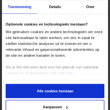
Toestemming
Details
Over
Reizen met Shoestring
De belangrijkste info op een rij
Optionele cookies en technologieën toestaan?
Bestemmingen
We gebruiken cookies en andere technologieën om onze
Duurzaam reizen
site betrouwbaar te laten werken, om ons in staat te
Reis- en annuleringsvoorwaarden
stellen statistische analyses uit te voeren en om u
relevante inhoud en gepersonaliseerde advertenties op
Veelgestelde vragen
de site en andere kanalen te tonen.
Inloggen op mijn.Shoestring
Als je het niet eens bent met het gebruik van optionele
cookies en technologieën, klik dan
hier
.
Reisthema's
Je kunt je selectie in de instellingen aanpassen of deze
Groepsreizen
onder aan de pagina op elk gewenst moment voor de
Single reizen
toekomst wijzigen.
Alle cookies toestaan
Festivalreizen
Privacy beleid
Gegarandeerde reizen
Aanpassen