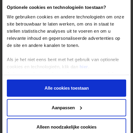
Optionele cookies en technologieën toestaan?
Reis- en annuleringsvoorwaarden
We gebruiken cookies en andere technologieën om onze
Veelgestelde vragen
site betrouwbaar te laten werken, om ons in staat te
Inloggen op mijn.Shoestring
stellen statistische analyses uit te voeren en om u
relevante inhoud en gepersonaliseerde advertenties op
de site en andere kanalen te tonen.
Reisthema's
Groepsreizen
Als je het niet eens bent met het gebruik van optionele
Single reizen
cookies en technologieën, klik dan
hier
.
Je kunt je selectie in de instellingen aanpassen of deze
Festivalreizen
onder aan de pagina op elk gewenst moment voor de
Gegarandeerde reizen
toekomst wijzigen.
Alle cookies toestaan
Nieuwe reizen
Privacy beleid
Aanpassen
Over Shoestring
Bel, mail of chat met ons
Alleen noodzakelijke cookies