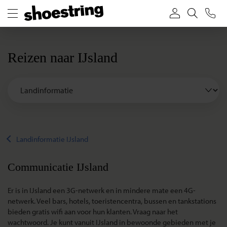
Reizen naar IJsland
Landinformatie IJsland
Communicatie IJsland
Er is in IJsland een 3G-netwerk en in mindere mate een 4G-
netwerk. Veel bars, hotels, toeristencentra, bussen en tankstations
bieden gratis wifi aan voor hun klanten. Vraag naar het
wachtwoord. Je kunt vanuit IJsland in bewoonde gebieden met je