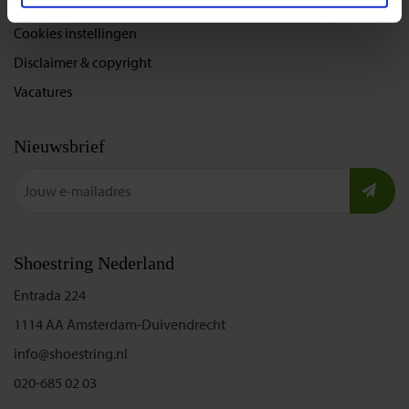
Privacybeleid
Cookies instellingen
Disclaimer & copyright
Vacatures
Nieuwsbrief
Shoestring Nederland
Entrada 224
1114 AA Amsterdam-Duivendrecht
info@shoestring.nl
020-685 02 03