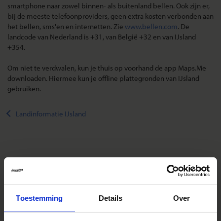
smartphone naar zowel binnen- als buitenland bellen. Ook zijn er,
bij de meeste telefoonproviders, geen extra kosten verbonden aan
het bellen, sms'en en internetten. Zie
www.bellen.com
. De
landcode van Nederland is +31, van België +32 en van IJsland
+354.
Om niet te verdwalen, kun je thuis op voorhand de app Maps.Me
downloaden. Hiermee kun je offline plattegronden van IJsland
gebruiken.
Landinformatie IJsland
Reizen met Shoestring
De belangrijkste info op een rij
Toestemming
Details
Over
Bestemmingen
Duurzaam reizen