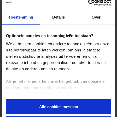
April
5
4
18
3
Toestemming
Details
Over
Mei
9
6
16
4
Juni
11
5
17
6
Optionele cookies en technologieën toestaan?
Juli
13
6
17
8
We gebruiken cookies en andere technologieën om onze
site betrouwbaar te laten werken, om ons in staat te
Augustus
12
5
18
8
stellen statistische analyses uit te voeren en om u
relevante inhoud en gepersonaliseerde advertenties op
September
9
4
18
7
de site en andere kanalen te tonen.
Oktober
6
2
20
5
Als je het niet eens bent met het gebruik van optionele
cookies en technologieën, klik dan
hier
.
November
2
1
18
5
Je kunt je selectie in de instellingen aanpassen of deze
onder aan de pagina op elk gewenst moment voor de
December
1
0
20
4
toekomst wijzigen.
Alle cookies toestaan