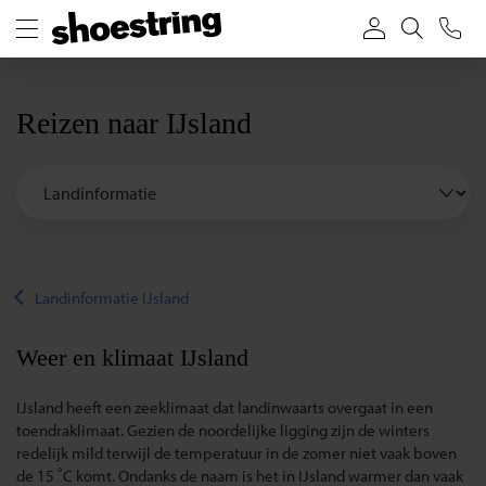
Reizen naar IJsland
Landinformatie IJsland
Weer en klimaat IJsland
IJsland heeft een zeeklimaat dat landinwaarts overgaat in een
toendraklimaat. Gezien de noordelijke ligging zijn de winters
redelijk mild terwijl de temperatuur in de zomer niet vaak boven
de 15 ˚C komt. Ondanks de naam is het in IJsland warmer dan vaak