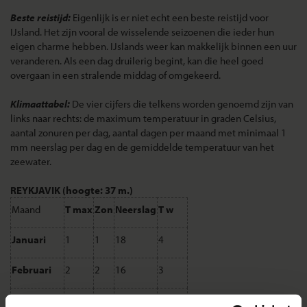
Beste reistijd:
Eigenlijk is er niet echt een beste reistijd voor
IJsland. Het zijn vooral de wisselende seizoenen die ieder hun
eigen charme hebben. IJslands weer kan makkelijk binnen een uur
veranderen. Als een dag druilerig begint, kan die heel goed
overgaan in een stralende middag of omgekeerd.
Klimaattabel:
De vier cijfers die telkens worden genoemd zijn van
links naar rechts: de maximum temperatuur in graden Celsius,
aantal zonuren per dag, aantal dagen per maand met minimaal 1
mm neerslag per dag en de gemiddelde temperatuur van het
zeewater.
REYKJAVIK (hoogte: 37 m.)
Maand
T max
Zon
Neerslag
T w
Januari
1
1
18
4
Februari
2
2
16
3
Maart
3
3
19
3