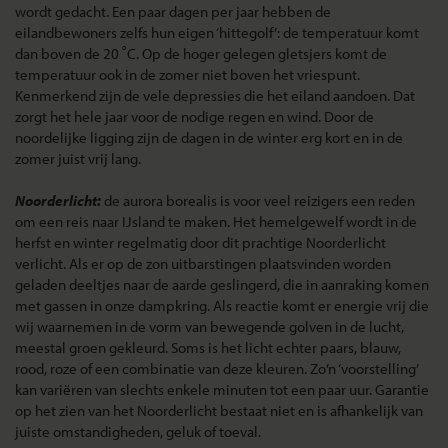
wordt gedacht. Een paar dagen per jaar hebben de
eilandbewoners zelfs hun eigen ‘hittegolf’: de temperatuur komt
dan boven de 20 ˚C. Op de hoger gelegen gletsjers komt de
temperatuur ook in de zomer niet boven het vriespunt.
Kenmerkend zijn de vele depressies die het eiland aandoen. Dat
zorgt het hele jaar voor de nodige regen en wind. Door de
noordelijke ligging zijn de dagen in de winter erg kort en in de
zomer juist vrij lang.
Noorderlicht:
de aurora borealis is voor veel reizigers een reden
om een reis naar IJsland te maken. Het hemelgewelf wordt in de
herfst en winter regelmatig door dit prachtige Noorderlicht
verlicht. Als er op de zon uitbarstingen plaatsvinden worden
geladen deeltjes naar de aarde geslingerd, die in aanraking komen
met gassen in onze dampkring. Als reactie komt er energie vrij die
wij waarnemen in de vorm van bewegende golven in de lucht,
meestal groen gekleurd. Soms is het licht echter paars, blauw,
rood, roze of een combinatie van deze kleuren. Zo’n ‘voorstelling’
kan variëren van slechts enkele minuten tot een paar uur. Garantie
op het zien van het Noorderlicht bestaat niet en is afhankelijk van
juiste omstandigheden, geluk of toeval.