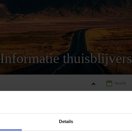
Informatie thuisblijver
ND
LANDINFORMATIE IJSLAND
INFORMATIE THUISBLIJVERS
Details
REIZEN
LANDINFORMATIE