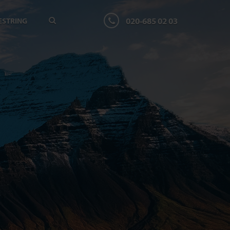
020-685 02 03
ESTRING