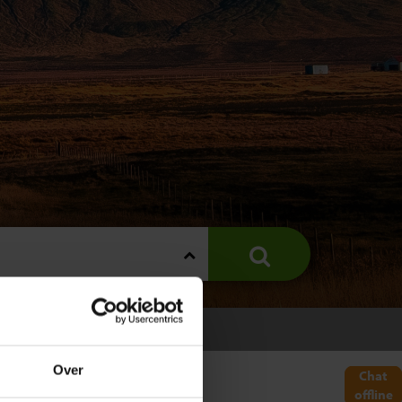
s
 IJSLAND
Over
Chat
offline