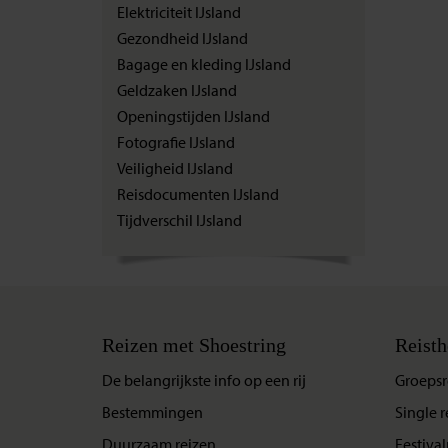
Elektriciteit IJsland
Gezondheid IJsland
Bagage en kleding IJsland
Geldzaken IJsland
Openingstijden IJsland
Fotografie IJsland
Veiligheid IJsland
Reisdocumenten IJsland
Tijdverschil IJsland
Reizen met Shoestring
Reisth
De belangrijkste info op een rij
Groepsr
Bestemmingen
Single r
Duurzaam reizen
Festival