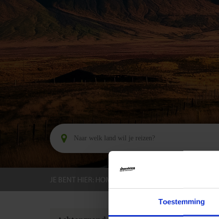
JE BENT HIER:
HOME
BESTEMMINGEN
IJSLA
Toestemming
GROEPS