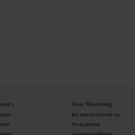
ema's
Over Shoestring
eizen
Bel, mail of chat met ons
eizen
Privacybeleid
reizen
Cookies instellingen