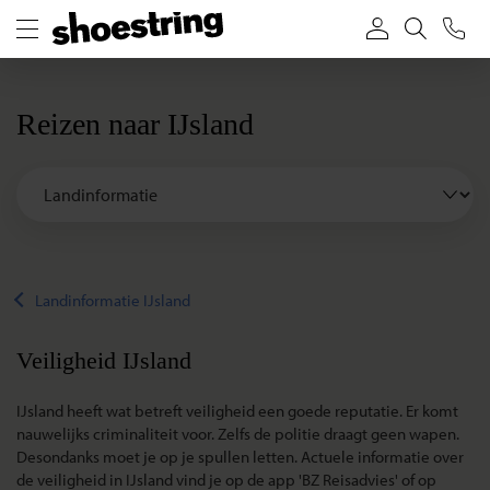
Reizen naar IJsland
Landinformatie IJsland
Veiligheid IJsland
IJsland heeft wat betreft veiligheid een goede reputatie. Er komt
nauwelijks criminaliteit voor. Zelfs de politie draagt geen wapen.
Desondanks moet je op je spullen letten. Actuele informatie over
de veiligheid in IJsland vind je op de app 'BZ Reisadvies' of op