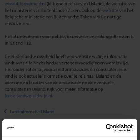
www.rijksoverheid.nl
(kijk onder reisadvies IJsland), de website van
het ministerie van Buitenlandse Zaken. Ook op de
website
van het
Belgische ministerie van Buitenlandse Zaken vind je nuttige
reisadviezen.
Het alarmnummer voor politie, brandweer en reddingsdiensten is
in IJsland 112.
De Nederlandse overheid heeft een website waar je informatie
vindt over alle Nederlandse vertegenwoordigingen wereldwijd.
Hieronder vallen bijvoorbeeld ambassades en consulaten. Hier
vind je ook actuele informatie over je reis naar IJsland en de
adressen en locaties van de ambassade en de eventuele
consulaten in IJsland. Kijk voor meer informatie op
Nederlandwereldwijd.nl
.
Landinformatie IJsland