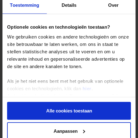
Toestemming
Details
Over
Reizen met Shoestring
De belangrijkste info op een rij
Optionele cookies en technologieën toestaan?
Bestemmingen
We gebruiken cookies en andere technologieën om onze
Duurzaam reizen
site betrouwbaar te laten werken, om ons in staat te
Reis- en annuleringsvoorwaarden
stellen statistische analyses uit te voeren en om u
Veelgestelde vragen
relevante inhoud en gepersonaliseerde advertenties op
de site en andere kanalen te tonen.
Inloggen op mijn.Shoestring
Als je het niet eens bent met het gebruik van optionele
Reisthema's
cookies en technologieën, klik dan
hier
.
Je kunt je selectie in de instellingen aanpassen of deze
Groepsreizen
onder aan de pagina op elk gewenst moment voor de
Single reizen
toekomst wijzigen.
Alle cookies toestaan
Festivalreizen
Privacy beleid
Gegarandeerde reizen
Aanpassen
Nieuwe reizen