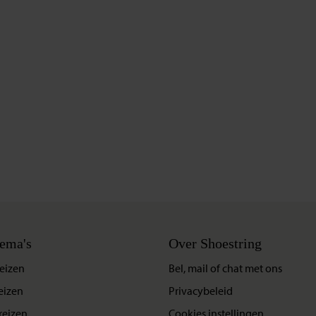
ema's
Over Shoestring
eizen
Bel, mail of chat met ons
eizen
Privacybeleid
reizen
Cookies instellingen