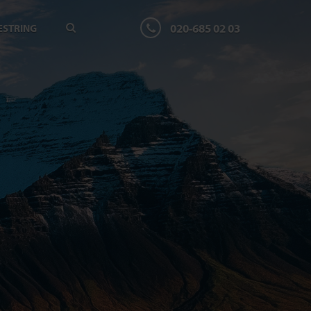
020-685 02 03
ESTRING