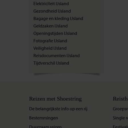
Elektriciteit IJsland
Gezondheid IJsland
Bagage en kleding IJsland
Geldzaken IJsland
Openingstijden IJsland
Fotografie IJsland
Veiligheid IJsland
Reisdocumenten IJsland
Tijdverschil IJsland
Reizen met Shoestring
Reisth
De belangrijkste info op een rij
Groepsr
Bestemmingen
Single r
Duurzaam reizen
Festival