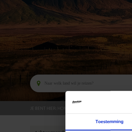
JE BENT HIER:
HOME
BESTEMMINGEN
IJSLA
Toestemming
GROEPS