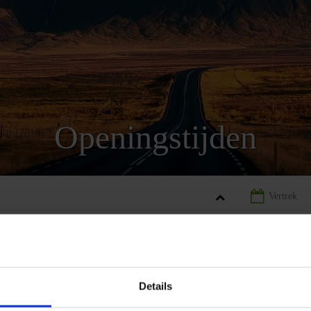
Openingstijden
ND
LANDINFORMATIE IJSLAND
OPENINGSTIJDEN IJSLAND
Details
REIZEN
LANDINFORMATIE