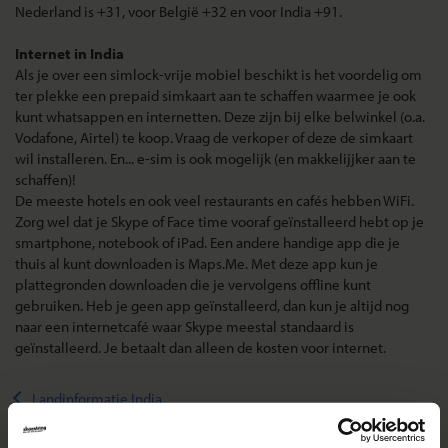
Nederland is +31, voor België +32 en voor India +91.
Internet in India
Als je over een simlock-vrije mobiel beschikt is het voordelig om
ter plekke een prepaid simkaart aan te schaffen waarmee je ook
kunt whatsappen en internetten. Deze zijn bij elke belwinkel (o.a.
Vodafone, Airtel) te koop. Vraag de verkoper of deze de simkaart
wil installeren. En... e-sim is ook mogelijk (en makkelijjker aan te
schaffen)!
De meeste hotels en ook veel restaurants en cafés hebben WiFi.
Zorg wel dat je Skype of Face time vooraf geïnstalleerd hebt op je
smartphone, notebook of iPad. Een andere handige app die je
thuis al kunt downloaden is Maps.Me. Met deze app kun je
plattegronden downloaden die je vervolgens offline kunt
gebruiken. Heb je geen app geïnstalleerd, dan kun je altijd nog
naar een internetcafé waar Skype meestal standaard is
geïnstalleerd. Je betaalt dan alleen de kosten voor internet.
Landinformatie India