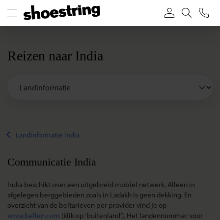
Reizen naar India
Landinformatie India
Communicatie India
India beschikt over een uitgebreid mobiel netwerk. Alleen in
afgelegen berggebieden zoals in Ladakh is geen dekking. En
overzicht van de beltarieven per provider vind je op
www.bellen.com
(klik op ‘buitenland’). Het landennummer voor