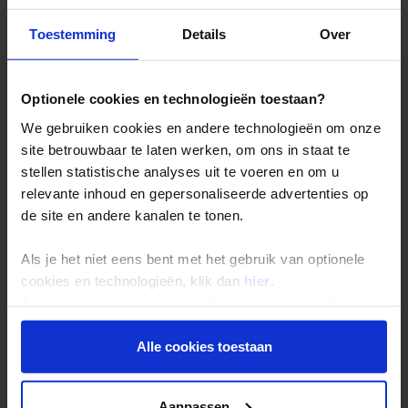
Toestemming
Details
Over
Reizen met Shoestring
De belangrijkste info op een rij
Optionele cookies en technologieën toestaan?
Bestemmingen
We gebruiken cookies en andere technologieën om onze
Duurzaam reizen
site betrouwbaar te laten werken, om ons in staat te
stellen statistische analyses uit te voeren en om u
Reis- en annuleringsvoorwaarden
relevante inhoud en gepersonaliseerde advertenties op
Veelgestelde vragen
de site en andere kanalen te tonen.
Inloggen op mijn.Shoestring
Als je het niet eens bent met het gebruik van optionele
cookies en technologieën, klik dan
hier
.
Reisthema's
Je kunt je selectie in de instellingen aanpassen of deze
onder aan de pagina op elk gewenst moment voor de
Groepsreizen
toekomst wijzigen.
Alle cookies toestaan
Single reizen
Festivalreizen
Privacy beleid
Aanpassen