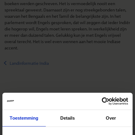
boeken werden geschreven. Het is vermoedelijk nooit een
spreektaal geweest. Daarnaast zijn er nog streekgebonden talen,
waarvan het Bengaals en het Tamil de belangrijkste zijn. In het
parlement wordt Engels gesproken, dat wil zeggen dat ieder Indiër
die hogerop wil, Engels moet leren spreken. In werkelijkheid zijn
er meer dan duizend talen. Gelukkig kun je met Engels vrijwel
overal terecht. Het is wel even wennen aan het mooie Indiase
accent.
Landinformatie India
Reizen met Shoestring
De belangrijkste info op een rij
Bestemmingen
Toestemming
Details
Over
Duurzaam reizen