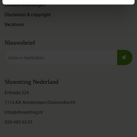
Cookies instellingen
Disclaimer & copyright
Vacatures
Nieuwsbrief
Shoestring Nederland
Entrada 224
1114 AA Amsterdam-Duivendrecht
info@shoestring.nl
020-685 02 03