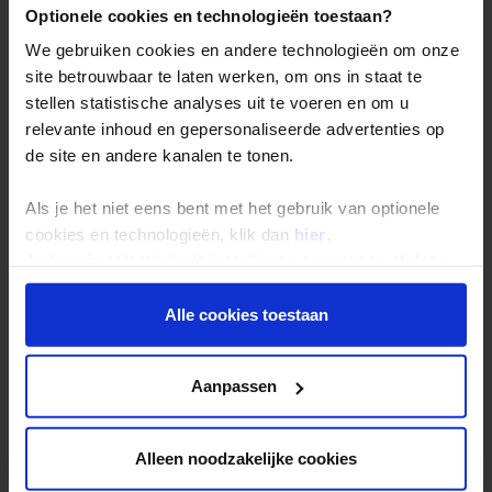
Reis- en annuleringsvoorwaarden
Optionele cookies en technologieën toestaan?
Veelgestelde vragen
We gebruiken cookies en andere technologieën om onze
Inloggen op mijn.Shoestring
site betrouwbaar te laten werken, om ons in staat te
stellen statistische analyses uit te voeren en om u
relevante inhoud en gepersonaliseerde advertenties op
Reisthema's
de site en andere kanalen te tonen.
Groepsreizen
Als je het niet eens bent met het gebruik van optionele
Single reizen
cookies en technologieën, klik dan
hier
.
Festivalreizen
Je kunt je selectie in de instellingen aanpassen of deze
onder aan de pagina op elk gewenst moment voor de
Gegarandeerde reizen
toekomst wijzigen.
Alle cookies toestaan
Nieuwe reizen
Privacy beleid
Aanpassen
Over Shoestring
Bel, mail of chat met ons
Alleen noodzakelijke cookies
Privacybeleid