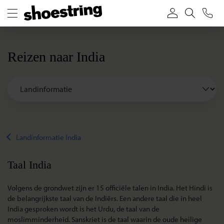
Reizen naar India
Landinformatie India
Taal India
Volgens de grondwet zijn er 15 officiële talen in India. Het Hindi is
de belangrijkste taal van de Indiërs. Een andere taal die in heel
India gesproken wordt is het Urdu, de taal van de
moslimminderheid. Sanskriet is de taal waarin de oude heilige