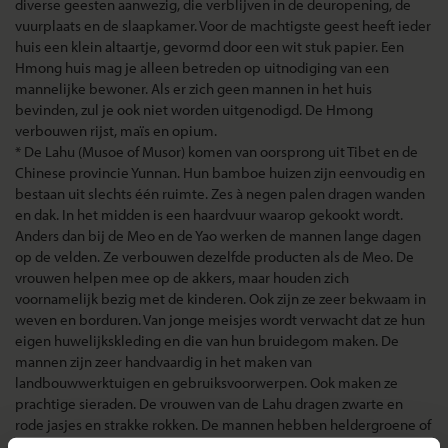
diverse geesten aanwezig, die verblijven in de deuropening, de
vuurplaats en de slaapkamer. Voor de machtigste geest heeft ieder
huis een klein altaartje, gevormd door een wit stuk papier. Een
Hmong huis mag je alleen betreden op uitnodiging van een
mannelijke bewoner. Als er zich geen mannen in het huis
bevinden, zul je ook niet worden uitgenodigd. De Hmong
verbouwen rijst, maïs en opium.
* De Lahu (Musoe of Musor) komen van oorsprong uit Tibet en de
Chinese provincie Yunnan. Hun bamboe huizen zijn eenvoudig en
bestaan uit slechts één ruimte. Zes à negen palen dragen wanden
en dak. In het midden is een haardvuur waarop gekookt wordt.
Anders dan bij de Meo en de Yao werken de mannen lange dagen
op de velden. Ze verbouwen dezelfde producten als de Meo. De
vrouwen helpen mee op de akkers, maar houden zich
voornamelijk bezig met de kinderen. Ook zijn ze zeer bekwaam in
weven en borduren. Van jonge meisjes wordt verwacht dat ze hun
eigen huwelijkskleding en die van hun bruidegom maken. De
mannen zijn zeer handvaardig in het maken van
landbouwwerktuigen en gebruiksvoorwerpen. Ook maken ze
prachtige sieraden. De vrouwen van de Lahu dragen zwarte en
rode jasjes en strakke rokken. De mannen hebben heldergroene of
blauwgroene wijde broeken. Ook de Lahu hebben verschillende