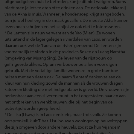
uitgenodigd een huis te betreden, kun je dit niet weigeren. Soms
biedt men je iets te eten of te drinken aan. De nationale lekkernij
van de Akha is muis. Wanneer je hondensoep krijgt aangeboden,
ben je wel heel erg in de smaak gevallen. De meeste Akha kunnen
lezen noch schrijven en het schijnt ze ook niet te interesseren.
* De Lenten zijn nauw verwant aan de Yao (Mien). Ze wonen
uitsluitend in de lager gelegen rivierdalen van Laos, en worden
daarom ook wel de 'Lao van de rivier' genoemd. De Lenten zijn
voornamelijk te vinden in de provincies Bokeo en Luang Namtha
(omgeving van Muang Sing). Ze leven van de rijstbouw op
geïrrigeerde akkers. Opium verbouwen ze alleen voor eigen
gebruik. Met de voltallige familie wonen ze in grote bamboe
huizen met een rieten dak. De naam 'Lenten' danken ze aan de
kleur van hun kleding; zowel de mannen als de vrouwen dragen
katoenen kleding die met indigo blauw is geverfd. De vrouwen zijn
herkenbaar aan een zilveren munt in het opgestoken haar en aan
het ontbreken van wenkbrauwen, die bij het begin van de
pubertijd worden geëpileerd.
* De Lisu (Lisaw) is in Laos een klein, maar trots volk. Ze komen
oorspronkelijk uit Tibet. Lisu bouwen woningen op heuveltoppen
die zijn omgeven door andere heuvels, zodat ze hun 'vijanden'
kunnen zien aankomen en zelf voldoende beschut zijn. De