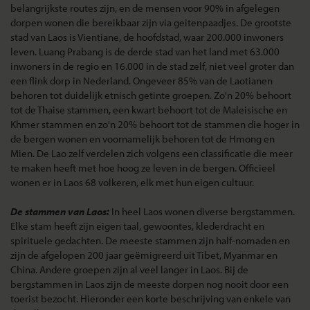
belangrijkste routes zijn, en de mensen voor 90% in afgelegen
dorpen wonen die bereikbaar zijn via geitenpaadjes. De grootste
stad van Laos is Vientiane, de hoofdstad, waar 200.000 inwoners
leven. Luang Prabang is de derde stad van het land met 63.000
inwoners in de regio en 16.000 in de stad zelf, niet veel groter dan
een flink dorp in Nederland. Ongeveer 85% van de Laotianen
behoren tot duidelijk etnisch getinte groepen. Zo'n 20% behoort
tot de Thaise stammen, een kwart behoort tot de Maleisische en
Khmer stammen en zo'n 20% behoort tot de stammen die hoger in
de bergen wonen en voornamelijk behoren tot de Hmong en
Mien. De Lao zelf verdelen zich volgens een classificatie die meer
te maken heeft met hoe hoog ze leven in de bergen. Officieel
wonen er in Laos 68 volkeren, elk met hun eigen cultuur.
De stammen van Laos:
In heel Laos wonen diverse bergstammen.
Elke stam heeft zijn eigen taal, gewoontes, klederdracht en
spirituele gedachten. De meeste stammen zijn half-nomaden en
zijn de afgelopen 200 jaar geëmigreerd uit Tibet, Myanmar en
China. Andere groepen zijn al veel langer in Laos. Bij de
bergstammen in Laos zijn de meeste dorpen nog nooit door een
toerist bezocht. Hieronder een korte beschrijving van enkele van