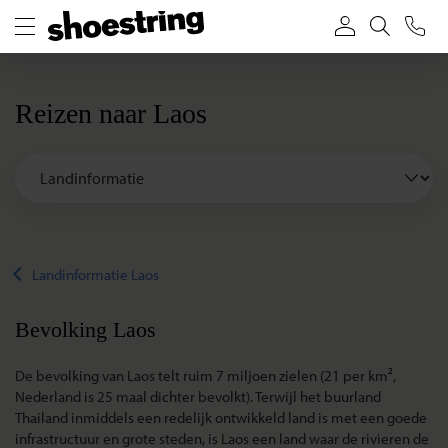
Reizen naar Laos
Landinformatie Laos
Bevolking Laos
De bevolking van Laos telt ruim 7 miljoen zielen (21 per km²,
Nederland is 25 maal dichter bevolkt). Terwijl het buurland
Thailand inmiddels een redelijk ontwikkeld land is met een goede
infrastructuur en grote steden, is Laos een land waar de rivieren de