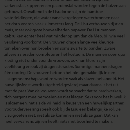
varkensstal, kippenren en paardenstal worden tegen de huizen aan
gebouwd. Opvallend in de Lisudorpen zijn de bamboe
waterleidingen, die water vanaf vergelegen waterbronnen naar
het dorp voeren, vaak kilometers lang. De Lisu verbouwen rijst en
maïs, maar ook grote hoeveelheden papaver. De Lisumannen
gebruiken echter heel wat minder opium dan de Meo, bij wie veel
verslaving voorkomt. De vrouwen dragen lange veelkleurige
tunieken over hun broeken en soms zwarte tulbanden. Zware
zilveren sieraden completeren het kostuum. De mannen doen qua
kleding niet onder voor de vrouwen; ook hun kleren zijn
veelkleurig en ook zij dragen sieraden. Sommige mannen dragen
één oorring. De vrouwen hebben het niet gemakkelijk in een
Lisugemeenschap, want ze worden vaak als slaven behandeld. Het
huwelijksfeest wordt uitgebreid gevierd, maar daarna is het uit
met de pret. Van de vrouwen wordt verwacht dat ze hard werken,
zich nergens mee bemoeien en niet klagen. Seks voor het huwelijk
is algemeen, net als de vrijheid in keuze van een huwelijkspartner.
Voorouderverering speelt ook bij de Lisu een belangrijke rol. De
Lisu groeten niet, niet als ze komen en niet als ze gaan. Dat kan
heel verwarrend zijn en heeft niets met boosheid te maken.