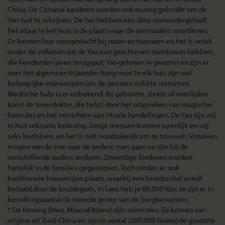
China. De Chinese karakters worden ook nu nog gebruikt om de
Yao-taal te schrijven. De Yao hebben een diep vooroudergeloof;
het altaar in het huis is de plaats waar de voorouders voortleven.
Ze kennen hun voorgeslacht bij naam en toenaam en het is uniek
onder de volkeren dat de Yao een geschreven stamboom hebben,
die honderden jaren teruggaat. Yao geloven in geesten en zijn er
over het algemeen bijzonder bang voor. In elk huis zijn wel
belangrijke voorwerpen om de geesten mild te stemmen.
Medische hulp is er onbekend. Bij geboorte, ziekte of overlijden
komt de toverdokter, die helpt door het uitspreken van magische
formules en het verrichten van rituele handelingen. De Yao zijn vrij
in hun seksuele beleving. Jonge mensen kunnen openlijk en vrij
seks bedrijven, en het is niet noodzakelijk om te trouwen. Vrouwen
mogen van de ene naar de andere man gaan en zijn bij de
verschillende ouders welkom. Onwettige kinderen worden
hartelijk in de families opgenomen. Toch vinden er ook
traditionele trouwerijen plaats, waarbij een bruidsschat wordt
betaald door de bruidegom. In Laos heb je 60.000 Yao; ze zijn er in
bevolkingsaantal de tweede groep van de bergbewoners.
* De Hmong (Meo, Miao of Maew) zijn animisten. Ze komen van
origine uit Zuid-China en zijn in aantal (200.000 leden) de grootste