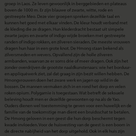
groep in Laos. Ze leven gewoonlijk in berggebieden en plateaus
boven de 1000 m. Er zijn blauwe of zwarte, witte, rode en
gestreepte Meo. Deze vier groepen spreken dezelfde taal en
kunnen het goed met elkaar vinden. De kleur houdt verband met
de kleding die ze dragen. Hun klederdracht bestaat uit simpele
zwarte jasjes en zwarte of indigo wijde broeken met gestreepte
randen of indigo rokken, en zilveren sieraden. De meeste vrouwen
dragen hun haar in een grote knot. De Hmong staan bekend als
zilversmeden en wevers. Opvallend zijn de holle zilveren
armbanden, waarvan ze er soms drie of meer dragen. Ook zijn het
zonder overdrijven de grootste naaldkunstenaars: wie het borduur-
en appliquéwerk ziet, zal dat graag in zijn bezit willen hebben. De
Hmongvrouwen doen het zware werk en jagen op wild in de
bossen. De mannen vermaken zich in en rond het dorp en velen
roken opium. Polygamie is toegestaan. Wat betreft de seksuele
beleving houdt men er dezelfde gewoonten op na als de Yao.
Ouders dienen wel toestemming te geven voor een huwelijk en de
familie van de toekomstige man dient een bruidsschat te betalen.
De Hmong geloven in een geest die hun dorp beschermt tegen
kwade invloeden. Voor de huisvesting van de geest is een boom in
de directe nabijheid van het dorp uitgehold. Ook in elk huis zijn