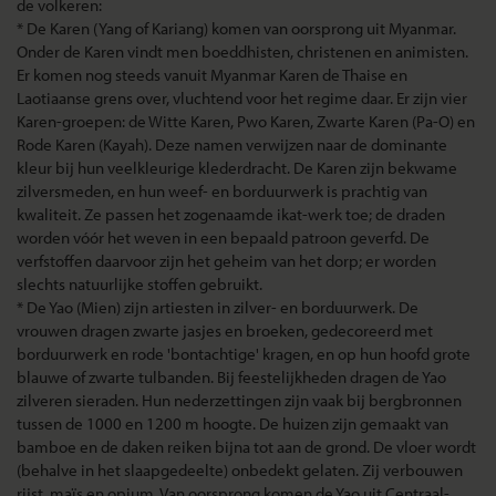
de volkeren:
* De Karen (Yang of Kariang) komen van oorsprong uit Myanmar.
Onder de Karen vindt men boeddhisten, christenen en animisten.
Er komen nog steeds vanuit Myanmar Karen de Thaise en
Laotiaanse grens over, vluchtend voor het regime daar. Er zijn vier
Karen-groepen: de Witte Karen, Pwo Karen, Zwarte Karen (Pa-O) en
Rode Karen (Kayah). Deze namen verwijzen naar de dominante
kleur bij hun veelkleurige klederdracht. De Karen zijn bekwame
zilversmeden, en hun weef- en borduurwerk is prachtig van
kwaliteit. Ze passen het zogenaamde ikat-werk toe; de draden
worden vóór het weven in een bepaald patroon geverfd. De
verfstoffen daarvoor zijn het geheim van het dorp; er worden
slechts natuurlijke stoffen gebruikt.
* De Yao (Mien) zijn artiesten in zilver- en borduurwerk. De
vrouwen dragen zwarte jasjes en broeken, gedecoreerd met
borduurwerk en rode 'bontachtige' kragen, en op hun hoofd grote
blauwe of zwarte tulbanden. Bij feestelijkheden dragen de Yao
zilveren sieraden. Hun nederzettingen zijn vaak bij bergbronnen
tussen de 1000 en 1200 m hoogte. De huizen zijn gemaakt van
bamboe en de daken reiken bijna tot aan de grond. De vloer wordt
(behalve in het slaapgedeelte) onbedekt gelaten. Zij verbouwen
rijst, maïs en opium. Van oorsprong komen de Yao uit Centraal-