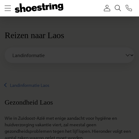
Reizen naar Laos
Landinformatie Laos
Gezondheid Laos
Wie in Zuidoost-Azië met enige aandacht voor hygiëne en
huidverzorging vakantie viert, zal meestal geen
gezondheidsproblemen tegen het lijf lopen. Hieronder volgt een
aantal zaken waarop gelet moet worden.