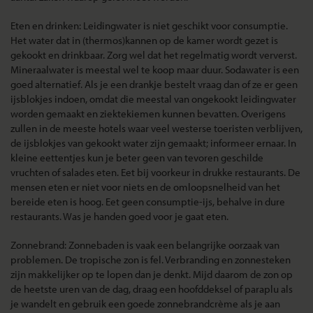
Eten en drinken: Leidingwater is niet geschikt voor consumptie.
Het water dat in (thermos)kannen op de kamer wordt gezet is
gekookt en drinkbaar. Zorg wel dat het regelmatig wordt ververst.
Mineraalwater is meestal wel te koop maar duur. Sodawater is een
goed alternatief. Als je een drankje bestelt vraag dan of ze er geen
ijsblokjes indoen, omdat die meestal van ongekookt leidingwater
worden gemaakt en ziektekiemen kunnen bevatten. Overigens
zullen in de meeste hotels waar veel westerse toeristen verblijven,
de ijsblokjes van gekookt water zijn gemaakt; informeer ernaar. In
kleine eettentjes kun je beter geen van tevoren geschilde
vruchten of salades eten. Eet bij voorkeur in drukke restaurants. De
mensen eten er niet voor niets en de omloopsnelheid van het
bereide eten is hoog. Eet geen consumptie-ijs, behalve in dure
restaurants. Was je handen goed voor je gaat eten.
Zonnebrand: Zonnebaden is vaak een belangrijke oorzaak van
problemen. De tropische zon is fel. Verbranding en zonnesteken
zijn makkelijker op te lopen dan je denkt. Mijd daarom de zon op
de heetste uren van de dag, draag een hoofddeksel of paraplu als
je wandelt en gebruik een goede zonnebrandcrème als je aan