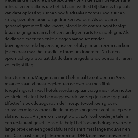
mineralen en suikers die het lichaam verliest bij diarree. In plaats
van deze oplossing kunnen ook frisdranken zonder koolzuur en
stevig gezouten bouillon gedronken worden. Als de diarree
gepaard gaat met flinke koorts, bloed in de ontlasting of hevige
braakneigingen, dan is het verstandig een arts te raadplegen. Als
de diarree meer dan enkele dagen aanhoudt zonder
bovengenoemde bijverschijnselen, of als je moet reizen dan kun
je een paar maal het medicijn Imodium innemen. Dit is een
opiumachtig preparaat dat de darmen gedurende een aantal uren
volledig stillegt.
Insectenbeten: Muggen zijn niet helemaal te ontlopen in Azië,
maar een aantal maatregelen kan de overlast toch flink
terugdringen. In veel hotels worden op aanvraag muskietennetten
verstrekt, of elektrische muggenverdrijvers op je kamer geplaatst.
Effectief is ook de zogenaamde 'mosquito-coil', een groene
spiraalvormige wierook die de muggen ongeveer acht uur op een
afstand houdt. Als je erom vraagt wordt zo'n 'coil' onder je tafel in
een restaurant gezet. Tenslotte helpt het 's avonds dragen van een
lange broek en een goed afsluitend T-shirt met lange mouwen en
col. Daarnaast kun je je insmeren met DEET, een insectenwerend