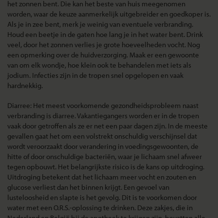
het zonnen bent. Die kan het beste van huis meegenomen
worden, waar de keuze aanmerkelijk uitgebreider en goedkoper is.
Als je in zee bent, merk je weinig van eventuele verbranding.
Houd een beetje in de gaten hoe lang je in het water bent. Drink
veel, door het zonnen verlies je grote hoeveelheden vocht. Nog
een opmerking over de huidverzorging. Maak er een gewoonte
van om elk wondje, hoe klein ook te behandelen met iets als
jodium. Infecties zijn in de tropen snel opgelopen en vaak
hardnekkig.
Diarree: Het meest voorkomende gezondheidsprobleem naast
verbranding is diarree. Vakantiegangers worden er in de tropen
vaak door getroffen als ze er net een paar dagen zijn. In de meeste
gevallen gaat het om een volstrekt onschuldig verschijnsel dat
wordt veroorzaakt door verandering in voedingsgewoonten, de
hitte of door onschuldige bacteriën, waar je lichaam snel afweer
tegen opbouwt. Het belangrijkste risico is de kans op uitdroging.
Uitdroging betekent dat het lichaam meer vocht en zouten en
glucose verliest dan het binnen krijgt. Een gevoel van
lusteloosheid en slapte is het gevolg. Dit is te voorkomen door
water met een O.R.S.-oplossing te drinken. Deze zakjes, die in
Nederland en België bij de apotheek te krijgen zijn, bevatten alle