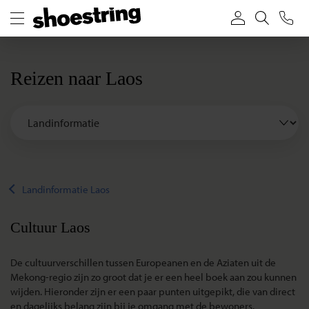
Reizen naar Laos
Landinformatie Laos
Cultuur Laos
De cultuurverschillen tussen Europeanen en de Aziaten uit de
Mekong-regio zijn zo groot dat je er een heel boek aan zou kunnen
wijden. Hieronder zijn er een paar punten uitgepikt, die van direct
en dagelijks belang zijn bij je omgang met de bewoners.