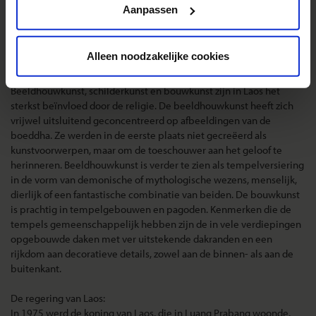
onschuldig. Toch niet doen! Je bent in overtreding. Er zijn gevallen
Aanpassen
bekend dat drugs in de tas van toeristen werden gestopt en dat
daarna de politie gewaarschuwd werd. Je hebt dan geen goed
verhaal. De straffen op het bezit van drugs zijn zeer hoog.
Alleen noodzakelijke cookies
Kunst:
Beeldhouwkunst, schilderkunst en bouwkunst zijn in Laos het
sterkst beïnvloed door de religie. De beeldhouwkunst heeft zich
vrijwel uitsluitend geconcentreerd op afbeeldingen van de
boeddha. Ze werden in de eerste plaats niet gecreëerd als
kunstvoorwerpen, maar om de toeschouwer aan het geloof te
herinneren. Beeldhouwkunst is verder te zien als tempelversiering
in de vorm van demonische of mythologische wezens, menselijk,
dierlijk of een fantastische combinatie van beiden. De bouwkunst
is prachtig in tempelgebouwen en pagoden. Kenmerken die de
tempels gemeenschappelijk hebben zijn de in vele verdiepingen
opgebouwde daken met ver uitstekende dakranden en een
rijkdom aan decoratieve details, zowel aan de binnen- als aan de
buitenkant.
De regering van Laos:
In 1975 werd de koning van Laos, die in Luang Prabang woonde,