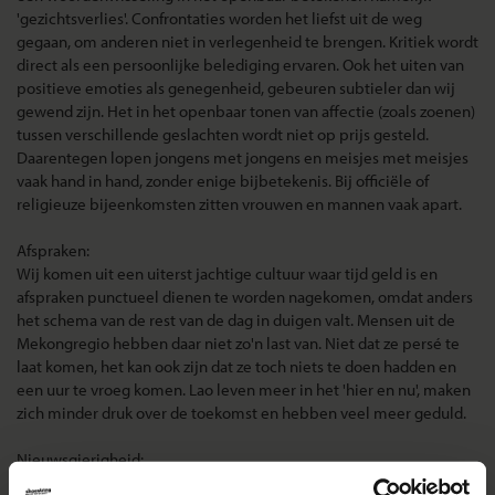
'gezichtsverlies'. Confrontaties worden het liefst uit de weg
gegaan, om anderen niet in verlegenheid te brengen. Kritiek wordt
direct als een persoonlijke belediging ervaren. Ook het uiten van
positieve emoties als genegenheid, gebeuren subtieler dan wij
gewend zijn. Het in het openbaar tonen van affectie (zoals zoenen)
tussen verschillende geslachten wordt niet op prijs gesteld.
Daarentegen lopen jongens met jongens en meisjes met meisjes
vaak hand in hand, zonder enige bijbetekenis. Bij officiële of
religieuze bijeenkomsten zitten vrouwen en mannen vaak apart.
Afspraken:
Wij komen uit een uiterst jachtige cultuur waar tijd geld is en
afspraken punctueel dienen te worden nagekomen, omdat anders
het schema van de rest van de dag in duigen valt. Mensen uit de
Mekongregio hebben daar niet zo'n last van. Niet dat ze persé te
laat komen, het kan ook zijn dat ze toch niets te doen hadden en
een uur te vroeg komen. Lao leven meer in het 'hier en nu', maken
zich minder druk over de toekomst en hebben veel meer geduld.
Nieuwsgierigheid:
Het stellen van allerlei persoonlijke vragen over leeftijd, salaris,