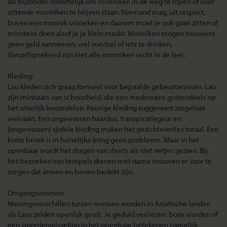
als bijzonder onhoffelijk om monniken in de weg te lopen of voor
zittende monniken te blijven staan. Niemand mag, uit respect,
boven een monnik uitsteken en daarom moet je ook gaan zitten of
minstens doen alsof je je klein maakt. Monniken mogen trouwens
geen geld aannemen, wel voedsel of iets te drinken.
Vanzelfsprekend zijn niet alle monniken recht in de leer.
Kleding:
Lao kleden zich graag formeel voor bepaalde gebeurtenissen. Lao
zijn minnaars van schoonheid, die een medemens grotendeels op
het uiterlijk beoordelen. Keurige kleding suggereert zorgeloze
welvaart. Een ongewassen haardos, transpiratiegeur en
(ongewassen) sjofele kleding maken het gezichtsverlies totaal. Een
korte broek is in huiselijke kring geen probleem. Maar in het
openbaar wordt het dragen van shorts als niet netjes gezien. Bij
het bezoeken van tempels dienen met name vrouwen er voor te
zorgen dat armen en benen bedekt zijn.
Omgangsvormen:
Meningsverschillen tussen mensen worden in Aziatische landen
als Laos zelden openlijk geuit. Je geduld verliezen, boos worden of
een woordenwisseling in het openbaar betekenen namelijk