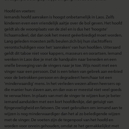
Hoofd en voeten:
Iemands hoofd aanraken is hoogst onbetamelijk in Laos. Zelfs
kinderen even een vriendelijk aaitje over de bol geven. Het hoofd
geldt als de woonplaats van de ziel en is dus het 'hoogste'
lichaamsdeel, dat dan ook het meest geëerbiedigd moet worden.
Lang geleden moesten zelfs beulen zich bij hun slachtoffers
verontschuldigen voor het 'aanraken' van hun hoofden. Uiteraard
geldt dit taboe niet voor kappers, masseurs en oorartsen. Iemand
wenken in Laos doe je met de handpalm naar beneden en een
snelle beweging van de vingers naar je toe. Wijs nooit met een
vinger naar een persoon. Dat is een teken van gebrek aan eerbied
voor de betrokken persoon en degradeert hem/haar tot een
'minderwaardig' mens. In het verleden wezen alleen heersers op
die manier hun slaven aan, en dan was er meestal niet veel goeds
te verwachten. In plaats van met de vinger te wijzen kun je beter
iemand aanduiden met een kort hoofdknikje, dat getuigt van
fijngevoeligheid en fatsoen. De voet gebruiken om iemand aan te
wijzen is nog minderwaardiger dan het al zo beledigende wijzen
met de vinger. De voeten zijn de tegenpool van het hoofd en
worden voor onrein gehouden, omdat ze het gemakkelijkst met