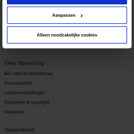
Groepsreizen
Privacy beleid
Single reizen
Aanpassen
Festivalreizen
Gegarandeerde reizen
Alleen noodzakelijke cookies
Nieuwe reizen
Over Shoestring
Bel, mail of chat met ons
Privacybeleid
Cookies instellingen
Disclaimer & copyright
Vacatures
Nieuwsbrief