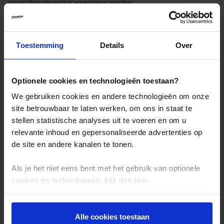
aanleiding geven tot agressieve reacties.
Landinformatie Madagascar
Toestemming
Details
Over
Optionele cookies en technologieën toestaan?
Reizen met Shoestring
We gebruiken cookies en andere technologieën om onze
De belangrijkste info op een rij
site betrouwbaar te laten werken, om ons in staat te
Bestemmingen
stellen statistische analyses uit te voeren en om u
relevante inhoud en gepersonaliseerde advertenties op
Duurzaam reizen
de site en andere kanalen te tonen.
Reis- en annuleringsvoorwaarden
Veelgestelde vragen
Als je het niet eens bent met het gebruik van optionele
cookies en technologieën, klik dan
hier
.
Inloggen op mijn.Shoestring
Je kunt je selectie in de instellingen aanpassen of deze
onder aan de pagina op elk gewenst moment voor de
Reisthema's
toekomst wijzigen.
Alle cookies toestaan