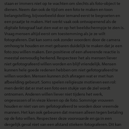
staan er immers niet op te wachten om slechts als foto-object te
dienen. Neem dan ook de tijd om een foto te maken en toon
belangstelling, bijvoorbeeld door iemand eerst te begroeten en
een praatje te maken. Het werkt vaak ook ontwapenend als de
digitale fotograaf laat zien wat er op het beeldschermpje te zien is.
Vraag mensen altijd eerst om toestemming als je ze wilt
fotograferen. Dat kan soms ook zonder woorden: door de camera
omhoog te houden en met gebaren duidelijk te maken dat je een
foto zou willen maken. Een positieve of een afwerende reactie is
meestal eenvoudig herkend. Respecteer het als mensen liever
niet gefotografeerd willen worden en blijf vriendelijk. Mensen
kunnen hele goede redenen hebben om niet gefotografeerd te
willen worden. Mensen kunnen zich afvragen wat er met hun
afbeelding gebeurt. Soms spelen religieuze motieven een rol:
men denkt dat er met een foto een stukje van de ziel wordt
ontnomen. Anderen willen liever niet tijdens het werk,
ongewassen of in vieze kleren op de foto. Sommige vrouwen
houden er niet van om gefotografeerd te worden door vreemde
mannen. Het kan ook gebeuren dat mensen alleen tegen betaling
op de foto willen. Respecteer deze voorwaarde en ga in een
dergelijk geval niet van een afstand stiekem fotograferen. Dit kan