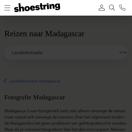
Reizen naar Madagascar
Landinformatie Madagascar
Fotografie Madagascar
Madagascar is een fotogeniek land, niet alleen vanwege de natuur
maar vooral ook vanwege de mensen. Over het algemeen vinden
de Malagassiërs het geen probleem om gefotografeerd te worden.
Maar als je mensen fotografeert doe het dan met respect. Mensen