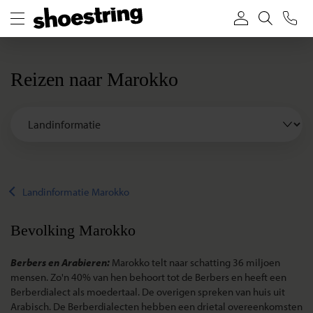
Reizen naar Marokko
Landinformatie Marokko
Bevolking Marokko
Berbers en Arabieren:
Marokko telt naar schatting 36 miljoen
mensen. Zo'n 40% van hen behoort tot de Berbers en heeft een
Berberdialect als moedertaal. De overigen spreken van huis uit
Arabisch. De Berberdialecten hebben een drietal overeenkomsten