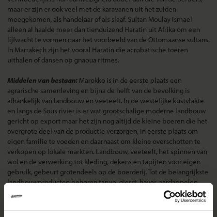
maar er zijn er ook veel met de karavanen uit het zuiden
meegekomen, als handelaar of als slaaf. Sultan Moulay Ismael
alleen al haalde meer dan tienduizend Haratin uit Afrika om
een
lijfwacht te vormen naar het voorbeeld van de Ottomaanse sultans.
In Marrakech zijn het vooral Haratin die acrobatische toeren
uithalen of dansen op gnaoua ritmes.
Middelen van bestaan:
Marokko is in de eerste plaats een
agrarische samenleving en bijna de helft van de bevolking is
afhankelijk van landbouw en veeteelt. In de westelijke kustvlakte
en langs de Sous rivier is er wat grootschalige moderne landbouw
gericht op export maar het zijn nog altijd de kleine boeren die het
overgrote deel van de productie verzorgen, in eerste plaats om
eigen familie te voeden en daarnaast om kleine overschotten te
verkopen op lokale markten. Landbouw, veeteelt, het spinnen van
wol en de verwerking tot kleding, dekens en tapijten voor eigen
gebruik, gebeurt grotendeels op de boerderij. Tot de belangrijkste
landbouwproducten behoren tarwe, gierst, haver, aardappelen,
citrusvruchten, olijven, meloenen, tomaten en groenten. In de
bergen worden kleinere hoeveelheden noten, pruimen, appels en
peren geteeld en uit de oases komen veel dadels. De veestapel