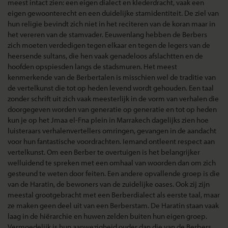
meest intact zien: een eigen dialect en klederdracht, vaak een
eigen gewoonterecht en een duidelijke stamidentiteit. De ziel van
hun religie bevindt zich niet in het reciteren van de koran maar in
het vereren van de stamvader. Eeuwenlang hebben de Berbers
zich moeten verdedigen tegen elkaar en tegen de legers van de
heersende sultans, die hen vaak genadeloos afslachtten en de
hoofden opspiesden langs de stadsmuren. Het meest
kenmerkende van de Berbertalen is misschien wel de traditie van
de vertelkunst die tot op heden levend wordt gehouden. Een taal
zonder schrift uit zich vaak meesterlijk in de vorm van verhalen die
doorgegeven worden van generatie op generatie en tot op heden
kun je op het Jmaa el-Fna plein in Marrakech dagelijks zien hoe
luisteraars verhalenvertellers omringen, gevangen in de aandacht
voor hun fantastische voordrachten. Iemand ontleent respect aan
vertelkunst. Om een Berber te overtuigen is het belangrijker
welluidend te spreken met een omhaal van woorden dan om zich
gesteund te weten door feiten. Een andere opvallende groep is die
van de Haratin, de bewoners van de zuidelijke oases. Ook zij zijn
meestal grootgebracht met een Berberdialect als eerste taal, maar
ze maken geen deel uit van een Berberstam. De Haratin staan vaak
laag in de hiërarchie en huwen zelden buiten hun eigen groep.
Vermoedelijk is hun aanwezigheid ouder dan die van de Berbers,