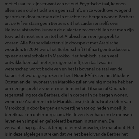
met elkaar: ze zijn verwant aan de oud-Egyptische taal, kennen
alleen een orale traditie en geen schrift, en ze wordt overwegend
gesproken door mensen die in of achter de bergen wonen. Berbers
uit de Rif verstaan geen Berbers uit het zuiden en zelfs over
kleinere afstanden kunnen de dialecten zo verschillen dat men zijn
toevlucht moet nemen tot het Arabisch om een gesprek te
voeren. Alle Berberdialecten zijn doorspekt met Arabische
woorden. In 2004 werd het Berberschrift (Tifinar) geïntroduceerd
op een aantal scholen in Marokko. Het Arabisch is een veel
ontwikkelder taal met zijn eigen schrift, een taal waarin
wetenschap wordt bedreven en het is bovenal de taal van de
koran. Het wordt gesproken in heel Noord-Afrika en het Midden-
Oosten en de inwoners van Marokko zullen weinig moeite hebben
om een gesprek te voeren met iemand uit Libanon of Oman.
In
tegenstelling tot de Berbers, die in dorpen in de bergen wonen,
wonen de Arabieren in (de Marokkaanse) steden.
Grote delen van
Marokko zijn door bergen en woestijnen tot op heden moeilijk
bereikbaar en onherbergzaam. Het leven is er hard en de mensen
leven een simpel en geïsoleerd bestaan in stammen. De
verwantschap gaat vaak terug tot een stamvader, de marabout. Het
is in deze afgelegen streken dat we het beeld van de Berber het