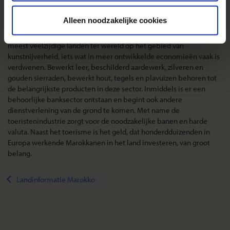
producten voor de huizenbouw, zoals baksteen, cement en
betonijzer belangrijk in een land waar de bevolking hand over
Alleen noodzakelijke cookies
hand toeneemt. Voor de toerist zijn vooral de
kunstnijverheidsproducten interessant. Marokko is een van de
meest veelzijdige landen ter wereld op het gebied van
kunstnijverheid, iets wat in meer ontwikkelde economieën vaak is
verdwenen. Bewerkt leer, beschilderd aardewerk, zilveren en
gouden sierraden, bewerkt hout, tegels en plavuizen behoren tot
de belangrijkste producten in deze sector. Inmiddels is er een
behoorlijke banksector ontstaan en begint ook andere
dienstverlening van de grond te komen. Met name de
toeristenindustrie zorgt voor de noodzakelijke banen en harde
valuta. Naast het toerisme is het geld, dat honderdduizenden in
Europa werkende Marokkanen in het land investeren, van groot
belang.
Landinformatie Marokko