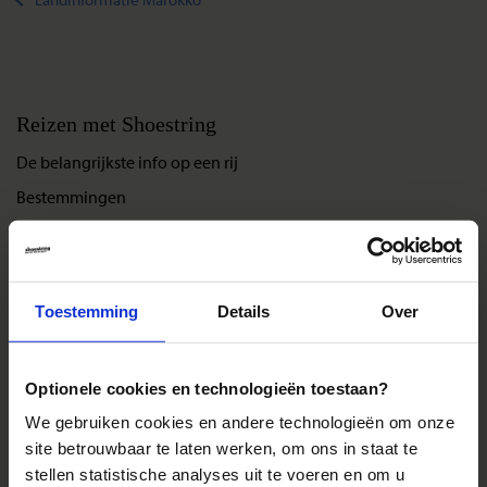
Reizen met Shoestring
De belangrijkste info op een rij
Bestemmingen
Duurzaam reizen
Reis- en annuleringsvoorwaarden
Veelgestelde vragen
Toestemming
Details
Over
Inloggen op mijn.Shoestring
Optionele cookies en technologieën toestaan?
Reisthema's
We gebruiken cookies en andere technologieën om onze
Groepsreizen
site betrouwbaar te laten werken, om ons in staat te
stellen statistische analyses uit te voeren en om u
Single reizen