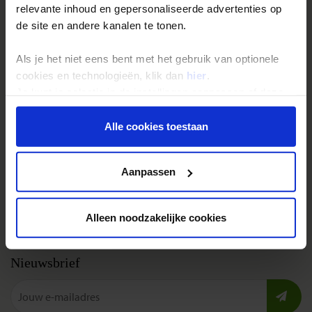
relevante inhoud en gepersonaliseerde advertenties op
Festivalreizen
de site en andere kanalen te tonen.
Gegarandeerde reizen
Als je het niet eens bent met het gebruik van optionele
Nieuwe reizen
cookies en technologieën, klik dan
hier
.
Je kunt je selectie in de instellingen aanpassen of deze
Over Shoestring
onder aan de pagina op elk gewenst moment voor de
toekomst wijzigen.
Alle cookies toestaan
Bel, mail of chat met ons
Privacybeleid
Privacy beleid
Aanpassen
Cookies instellingen
Disclaimer & copyright
Alleen noodzakelijke cookies
Vacatures
Nieuwsbrief