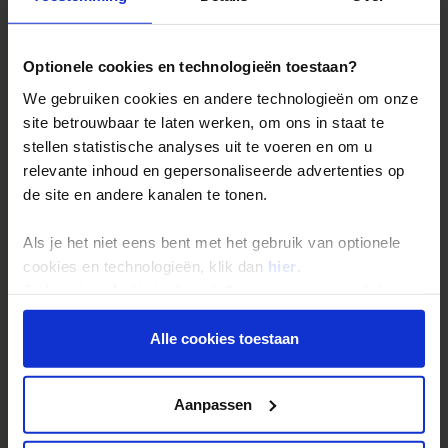
De belangrijkste info op een rij
Bestemmingen
Optionele cookies en technologieën toestaan?
Duurzaam reizen
We gebruiken cookies en andere technologieën om onze
Reis- en annuleringsvoorwaarden
site betrouwbaar te laten werken, om ons in staat te
Veelgestelde vragen
stellen statistische analyses uit te voeren en om u
relevante inhoud en gepersonaliseerde advertenties op
Inloggen op mijn.Shoestring
de site en andere kanalen te tonen.
Reisthema's
Als je het niet eens bent met het gebruik van optionele
cookies en technologieën, klik dan
hier
.
Groepsreizen
Je kunt je selectie in de instellingen aanpassen of deze
Single reizen
onder aan de pagina op elk gewenst moment voor de
toekomst wijzigen.
Festivalreizen
Alle cookies toestaan
Gegarandeerde reizen
Privacy beleid
Nieuwe reizen
Aanpassen