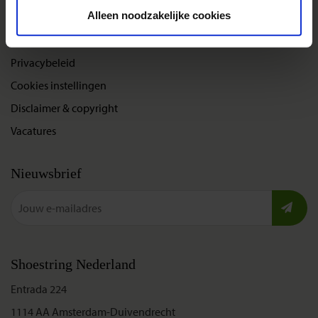
Over Shoestring
Alleen noodzakelijke cookies
Bel, mail of chat met ons
Privacybeleid
Cookies instellingen
Disclaimer & copyright
Vacatures
Nieuwsbrief
Shoestring Nederland
Entrada 224
1114 AA Amsterdam-Duivendrecht