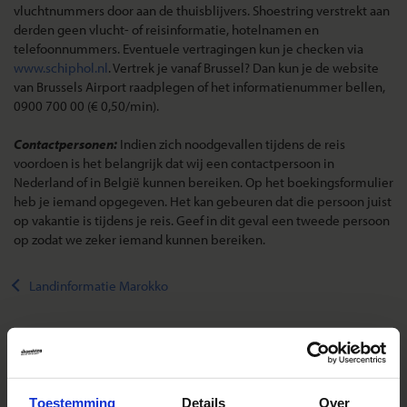
vluchtnummers door aan de thuisblijvers. Shoestring verstrekt aan
derden geen vlucht- of reisinformatie, hotelnamen en
telefoonnummers. Eventuele vertragingen kun je checken via
www.schiphol.nl
. Vertrek je vanaf Brussel? Dan kun je de website
van Brussels Airport raadplegen of het informatienummer bellen,
0900 700 00 (€ 0,50/min).
Contactpersonen:
Indien zich noodgevallen tijdens de reis
voordoen is het belangrijk dat wij een contactpersoon in
Nederland of in België kunnen bereiken. Op het boekingsformulier
heb je iemand opgegeven. Het kan gebeuren dat die persoon juist
op vakantie is tijdens je reis. Geef in dit geval een tweede persoon
op zodat we zeker iemand kunnen bereiken.
Landinformatie Marokko
Reizen met Shoestring
Toestemming
Details
Over