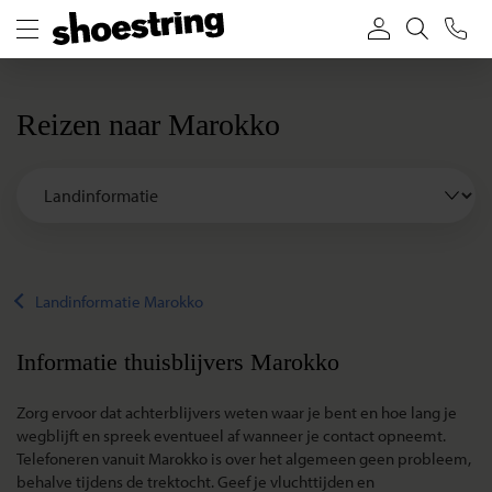
Reizen naar Marokko
Landinformatie Marokko
Informatie thuisblijvers Marokko
Zorg ervoor dat achterblijvers weten waar je bent en hoe lang je
wegblijft en spreek eventueel af wanneer je contact opneemt.
Telefoneren vanuit Marokko is over het algemeen geen probleem,
behalve tijdens de trektocht. Geef je vluchttijden en