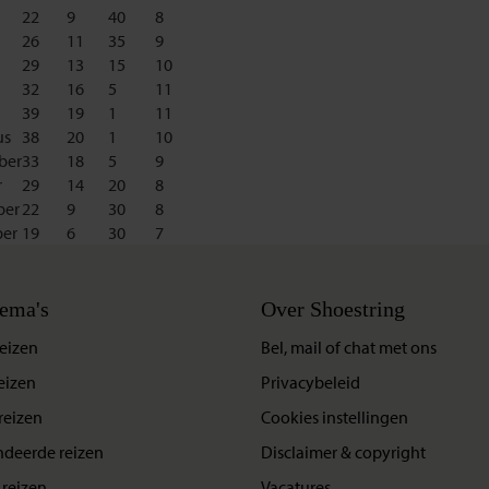
22
9
40
8
26
11
35
9
29
13
15
10
32
16
5
11
39
19
1
11
us
38
20
1
10
ber
33
18
5
9
r
29
14
20
8
er
22
9
30
8
er
19
6
30
7
ema's
Over Shoestring
eizen
Bel, mail of chat met ons
eizen
Privacybeleid
reizen
Cookies instellingen
deerde reizen
Disclaimer & copyright
reizen
Vacatures