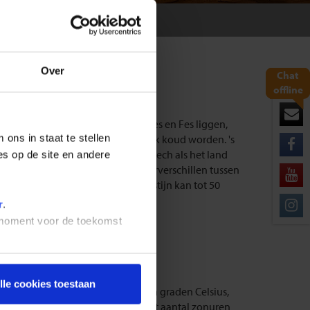
ROKKO
Over
Chat
offline
elijke heuvelgebied waarin Meknes en Fes liggen,
ons in staat te stellen
gere bergstreken kunnen behoorlijk koud worden. 's
zuiden van het land, zowel Marrakech als het land
es op de site en andere
 hete zomers en grote temperatuurverschillen tussen
jan t/m mrt en de hitte in de woestijn kan tot 50
r
.
t moment voor de toekomst
.
lle cookies toestaan
 gemiddelde maximumtemperatuur in graden Celsius,
nd afgerond in millimeters en het aantal zonuren