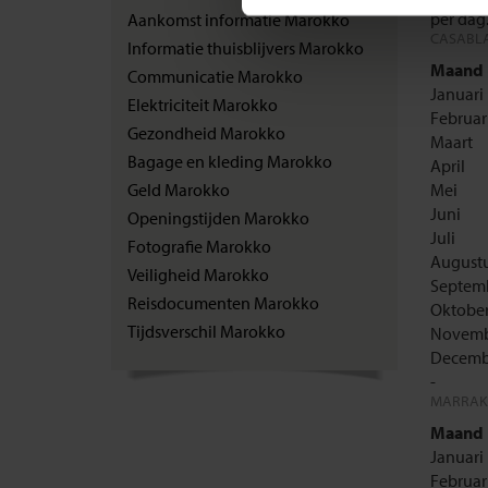
per dag
Aankomst informatie Marokko
CASABLA
Informatie thuisblijvers Marokko
Maand
Communicatie Marokko
Januari
Elektriciteit Marokko
Februar
Gezondheid Marokko
Maart
Bagage en kleding Marokko
April
Geld Marokko
Mei
Juni
Openingstijden Marokko
Juli
Fotografie Marokko
August
Veiligheid Marokko
Septem
Reisdocumenten Marokko
Oktobe
Tijdsverschil Marokko
Novemb
Decemb
-
MARRAKE
Maand
Januari
Februar