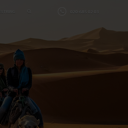
020-685 02 03
ESTRING