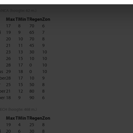
.
NCA (hoogte: 62 m.)
Max T
Min T
Regen
Zon
17
8
70
6
i
19
9
65
7
20
10
70
8
21
11
45
9
23
13
30
10
26
15
10
10
28
17
0
10
us
29
18
0
10
ber
28
17
10
9
r
25
15
50
8
er
21
12
80
8
er
18
9
90
6
CH (hoogte: 468 m.)
Max T
Min T
Regen
Zon
19
4
25
8
i
20
6
30
8