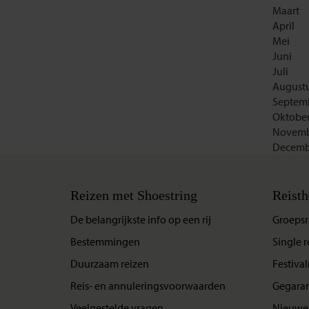
Maart
April
Mei
Juni
Juli
August
Septem
Oktobe
Novemb
Decemb
Reizen met Shoestring
Reisth
De belangrijkste info op een rij
Groepsr
Bestemmingen
Single r
Duurzaam reizen
Festival
Reis- en annuleringsvoorwaarden
Gegaran
Veelgestelde vragen
Nieuwe 