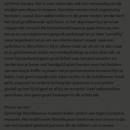
uit West-Europa. Het is voor velen dan ook niet eenvoudig om de
eindjes aan elkaar te knopen. Toeristen worden toch regelmatig
bestolen, vooral door zakkenrollers in de grote steden. Verder kent
het land geraffineerde oplichters. In het algemeen kun je ervan
uitgaan dat iemand die bijvoorbeeld naast je gaat zitten op een
terras en vervolgens een gesprek aanknoopt en je later 'toevallig'
weer tegenkomt en je om een kleine dienst vraagt, vaak een
oplichter is. Misschien is hij er alleen maar op uit om te zien waar
je je geld bewaart zodat een medeplichtige je even later rolt. Je
moet bijvoorbeeld geen groot biljet voor iemand wisselen en
verder kun je beter wat handgeld apart houden voor het betalen
van een kopje koffie in plaats van je portemonnee tevoorschijn te
halen. Laat geen waardevolle zaken achter in de hotelkamer; houd
geld, paspoort en andere belangrijke papieren in een platte
gordel op het lijf of geef ze af bij de receptie. Geef zakkenrollers
geen kans, dus geen grote bedragen in de achterzak.
Vrouw op reis:
Sommige Marokkaanse mannen kijken anders aan tegen Europese
vrouwen. Het traditionele Marokkaanse beeld van een vrouw is dat
van een bedekt gekleed persoon die de blikken van mannen