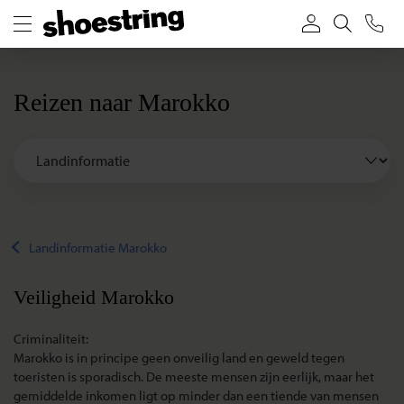
Reizen naar Marokko
Landinformatie Marokko
Veiligheid Marokko
Criminaliteit:
Marokko is in principe geen onveilig land en geweld tegen
toeristen is sporadisch. De meeste mensen zijn eerlijk, maar het
gemiddelde inkomen ligt op minder dan een tiende van mensen