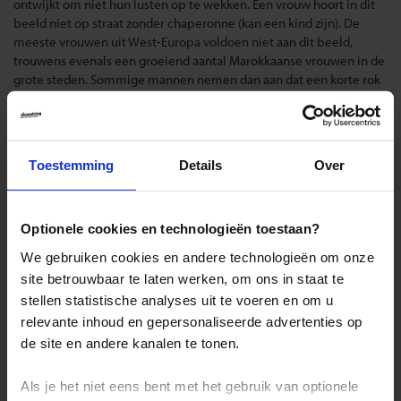
ontwijkt om niet hun lusten op te wekken. Een vrouw hoort in dit
beeld niet op straat zonder chaperonne (kan een kind zijn). De
meeste vrouwen uit West-Europa voldoen niet aan dit beeld,
trouwens evenals een groeiend aantal Marokkaanse vrouwen in de
grote steden. Sommige mannen nemen dan aan dat een korte rok
of een open blik een uitnodiging is tot benadering. Wie zich niet
zeker van haar zaak voelt kan beter in gezelschap op pad gaan.
Wees overigens zeer assertief en duidelijk zonder beledigend te
zijn als iemand je moedwillig lastig valt. Zeker op een drukke plek
Toestemming
Details
Over
is de kans groot dat je bijval krijgt.
Landinformatie Marokko
Optionele cookies en technologieën toestaan?
We gebruiken cookies en andere technologieën om onze
site betrouwbaar te laten werken, om ons in staat te
stellen statistische analyses uit te voeren en om u
Reizen met Shoestring
relevante inhoud en gepersonaliseerde advertenties op
de site en andere kanalen te tonen.
De belangrijkste info op een rij
Bestemmingen
Als je het niet eens bent met het gebruik van optionele