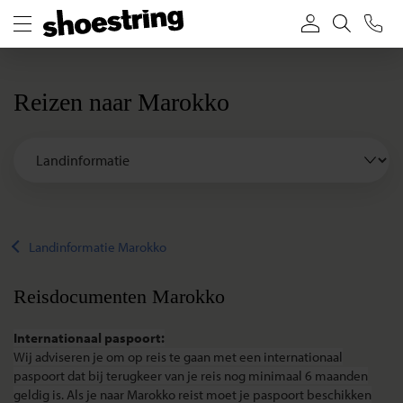
Reizen naar Marokko
Landinformatie Marokko
Reisdocumenten Marokko
Internationaal paspoort:
Wij adviseren je om op reis te gaan met een internationaal
paspoort dat bij terugkeer van je reis nog minimaal 6 maanden
geldig is. Als je naar Marokko reist moet je paspoort beschikken