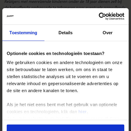
Reizigers met meereizende kinderen onder de 18 jaar dienen zelf bij
de betreffende ambassade te infomeren naar eventuele aanvullende
toelatingseisen.
Landinformatie Marokko
Toestemming
Details
Over
Optionele cookies en technologieën toestaan?
Reizen met Shoestring
We gebruiken cookies en andere technologieën om onze
site betrouwbaar te laten werken, om ons in staat te
De belangrijkste info op een rij
stellen statistische analyses uit te voeren en om u
Bestemmingen
relevante inhoud en gepersonaliseerde advertenties op
Duurzaam reizen
de site en andere kanalen te tonen.
Reis- en annuleringsvoorwaarden
Als je het niet eens bent met het gebruik van optionele
Veelgestelde vragen
cookies en technologieën, klik dan
hier
.
Inloggen op mijn.Shoestring
Je kunt je selectie in de instellingen aanpassen of deze
onder aan de pagina op elk gewenst moment voor de