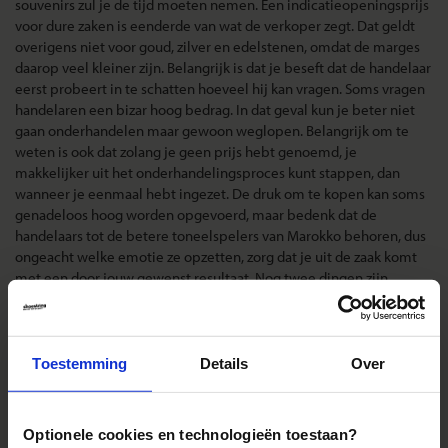
souvenirs zul je de tijd moeten nemen. Een indicatieopeningsprijs
voor dure zaken is eenderde van wat de verkoper zegt. Dat geldt
overigens niet voor goud, zilver en edelstenen, omdat de marges
daarop veel kleiner zijn. Belangrijk is dat je beseft dat de handelaar
eerst probeert in te schatten hoeveel hij kan vragen. Soms vragen
handelaren een bizar hoog bedrag. In dat geval kun je beter niet
gaan onderhandelen maar gewoon weglopen. Belangrijk om te
weten is ook dat zolang je geen prijs hebt genoemd, je
makkelijker uit het onderhandelingsproces kunt stappen, dan
wanneer je eenmaal hebt ingezet. De druk om te kopen kan soms
genadeloos hoog worden opgevoerd, maar bedenk dat de
handelaars tot de betere toneelspelers van Marokko behoren, dus
ongeacht welke emotie ze opzetten, zorg dat je uit de zaak komt
met een door jouw gewenst resultaat. Nog twee dingen zijn
belangrijk bij het onderhandelen: als je iets vreselijk mooi vindt,
laat dat dan niet blijken, maar toon je achteloos, bijna
ongeïnteresseerd. Verder voorkom je veel hoofdpijn door eerst af
te vragen wat het ding in kwestie je waard is en daar op in te
Toestemming
Details
Over
zetten in plaats van koste wat het kost de laagste prijs eruit te
willen slepen.
Optionele cookies en technologieën toestaan?
Zakgeld:
Het door ons geadviseerde zakgeld is een minimum