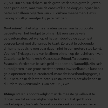
20, 50, 100 en 200 dirham. In de grote steden zijn grote biljetten
geen probleem, maar wie de oases of kleine dorpjes ingaat, kan
beter niet alleen biljetten van 200 dirham meenemen. Het is
handig om altijd muntjes bij je te hebben.
Bankzaken:
In het algemeen raden we aan om het grootste
gedeelte van het budget te pinnen bij een van de vele
geldautomaten. Let wel op of het symbool op de automaat
overeenkomt met die van op je kaart. Zorg dat je voldoende
dirhams hebt als je een paar dagen niet in een grotere stad komt.
Voor de 15-daagse reis kun je alleen pinnen op de luchthaven van
Casablanca, in Marrakech, Ouarzazate, Erfoud, Taroudannt en
Essaouira. Verder kun je cash geld meenemen. Natuurlijk zijn cash
eurobiljetten in de grote toeristencentra inwisselbaar. Je kunt ook
geld opnemen met je creditcard, maar dat is verhoudingsgewijs
duur. Betalen in de betere hotels, restaurants en het afrekenen in
duurdere souvenirwinkels kan natuurlijk wel.
Afdingen:
Het is noodzakelijk om in de meeste gevallen af te
dingen om tot een redelijke prijs te komen. Dat geldt voor
winkelprijzen, taxi's etc. Vooral voor de aankoop van kostbare