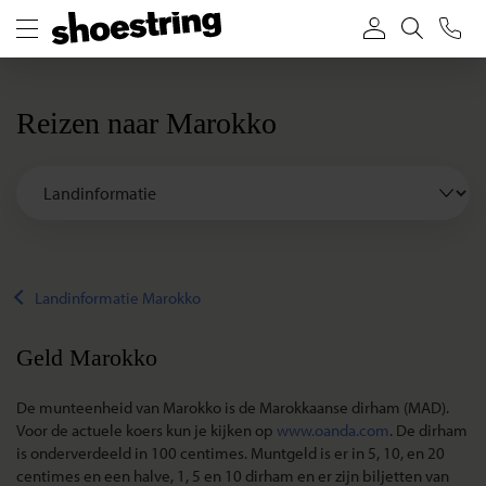
Reizen naar Marokko
Landinformatie Marokko
Geld Marokko
De munteenheid van Marokko is de Marokkaanse dirham (MAD).
Voor de actuele koers kun je kijken op
www.oanda.com
. De dirham
is onderverdeeld in 100 centimes. Muntgeld is er in 5, 10, en 20
centimes en een halve, 1, 5 en 10 dirham en er zijn biljetten van