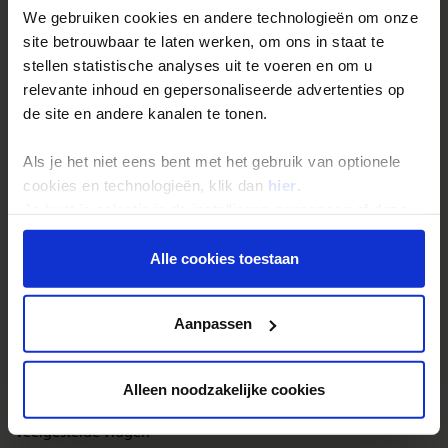
bedrag voor je maaltijden, drankjes, optionele excursies,
We gebruiken cookies en andere technologieën om onze
entreegelden, ter plaatse te betalen luchthavenbelastingen en
site betrouwbaar te laten werken, om ons in staat te
fooien. Het bedrag dat je uiteindelijk uitgeeft hangt natuurlijk
stellen statistische analyses uit te voeren en om u
sterk af van je eigen uitgavenpatroon, souvenirs zijn mede daarom
relevante inhoud en gepersonaliseerde advertenties op
niet inbegrepen. Zakgeld: €200-€225 p.w.
de site en andere kanalen te tonen.
Landinformatie Marokko
Als je het niet eens bent met het gebruik van optionele
cookies en technologieën, klik dan
hier
.
Je kunt je selectie in de instellingen aanpassen of deze
onder aan de pagina op elk gewenst moment voor de
toekomst wijzigen.
Alle cookies toestaan
Reizen met Shoestring
De belangrijkste info op een rij
Privacy beleid
Aanpassen
Bestemmingen
Duurzaam reizen
Alleen noodzakelijke cookies
Reis- en annuleringsvoorwaarden
Veelgestelde vragen