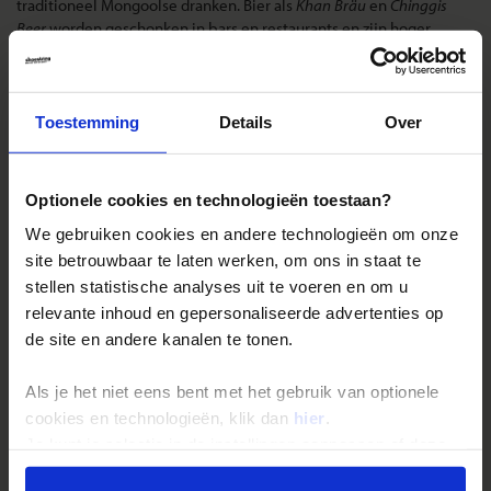
traditioneel Mongoolse dranken. Bier als
Khan Bräu
en
Chinggis
Beer
worden geschonken in bars en restaurants en zijn hoger
geprijsd dan wodka.
Landinformatie Mongolië
Toestemming
Details
Over
Optionele cookies en technologieën toestaan?
Reizen met Shoestring
We gebruiken cookies en andere technologieën om onze
site betrouwbaar te laten werken, om ons in staat te
De belangrijkste info op een rij
stellen statistische analyses uit te voeren en om u
Bestemmingen
relevante inhoud en gepersonaliseerde advertenties op
Duurzaam reizen
de site en andere kanalen te tonen.
Reis- en annuleringsvoorwaarden
Als je het niet eens bent met het gebruik van optionele
Veelgestelde vragen
cookies en technologieën, klik dan
hier
.
Inloggen op mijn.Shoestring
Je kunt je selectie in de instellingen aanpassen of deze
onder aan de pagina op elk gewenst moment voor de