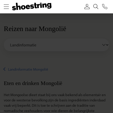
Reizen naar Mongolië
Landinformatie Mongolië
Eten en drinken Mongolië
Het Mongoolse dieet staat bij ons vaak bekend als elementair en
voor de westerse bevolking zijn de basis ingrediënten inderdaad
vaak vrij beperkt. Dit is toe te schrijven aan de traditie van
nomadische veehouders voor wie dieren de belangrijkste