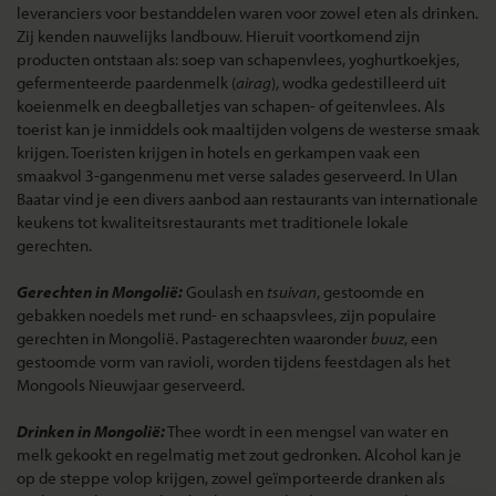
leveranciers voor bestanddelen waren voor zowel eten als drinken.
Zij kenden nauwelijks landbouw. Hieruit voortkomend zijn
producten ontstaan als: soep van schapenvlees, yoghurtkoekjes,
gefermenteerde paardenmelk (
airag
), wodka gedestilleerd uit
koeienmelk en deegballetjes van schapen- of geitenvlees. Als
toerist kan je inmiddels ook maaltijden volgens de westerse smaak
krijgen. Toeristen krijgen in hotels en gerkampen vaak een
smaakvol 3-gangenmenu met verse salades geserveerd. In Ulan
Baatar vind je een divers aanbod aan restaurants van internationale
keukens tot kwaliteitsrestaurants met traditionele lokale
gerechten.
Gerechten in Mongolië:
Goulash en
tsuivan
, gestoomde en
gebakken noedels met rund- en schaapsvlees, zijn populaire
gerechten in Mongolië. Pastagerechten waaronder
buuz
, een
gestoomde vorm van ravioli, worden tijdens feestdagen als het
Mongools Nieuwjaar geserveerd.
Drinken in Mongolië:
Thee wordt in een mengsel van water en
melk gekookt en regelmatig met zout gedronken. Alcohol kan je
op de steppe volop krijgen, zowel geïmporteerde dranken als