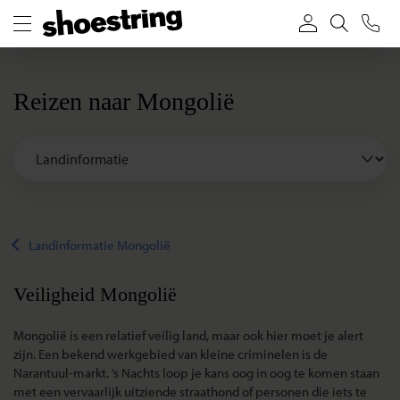
Reizen naar Mongolië
Landinformatie Mongolië
Veiligheid Mongolië
Mongolië is een relatief veilig land, maar ook hier moet je alert
zijn. Een bekend werkgebied van kleine criminelen is de
Narantuul-markt. ’s Nachts loop je kans oog in oog te komen staan
met een vervaarlijk uitziende straathond of personen die iets te