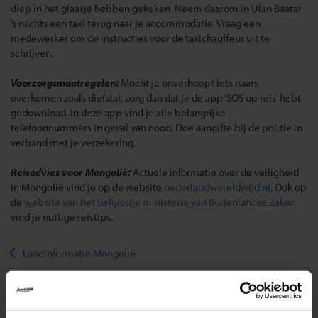
diep in het glaasje hebben gekeken. Neem daarom in Ulan Baatar
’s nachts een taxi terug naar je accommodatie. Vraag een
medewerker om de instructies voor de taxichauffeur uit te
schrijven.
Voorzorgsmaatregelen:
Mocht je onverhoopt iets naars
overkomen zoals diefstal, zorg dan dat je de app ‘SOS op reis’ hebt
gedownload. In deze app vind je alle belangrijke
telefoonnummers in geval van nood. Doe aangifte bij de politie in
verband met je verzekering.
Reisadvies voor Mongolië:
Actuele informatie over de veiligheid
in Mongolië vind je op de website
nederlandwereldwijd.nl
. Ook op
de
website van het Belgische ministerie van Buitenlandse Zaken
vind je nuttige reistips.
Landinformatie Mongolië