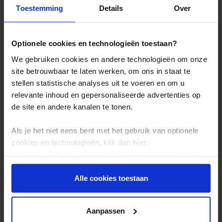
Toestemming
Details
Over
Reizen met Shoestring
De belangrijkste info op een rij
Optionele cookies en technologieën toestaan?
Bestemmingen
We gebruiken cookies en andere technologieën om onze
Duurzaam reizen
site betrouwbaar te laten werken, om ons in staat te
Reis- en annuleringsvoorwaarden
stellen statistische analyses uit te voeren en om u
Veelgestelde vragen
relevante inhoud en gepersonaliseerde advertenties op
de site en andere kanalen te tonen.
Inloggen op mijn.Shoestring
Als je het niet eens bent met het gebruik van optionele
Reisthema's
cookies en technologieën, klik dan
hier
.
Je kunt je selectie in de instellingen aanpassen of deze
Groepsreizen
onder aan de pagina op elk gewenst moment voor de
Single reizen
toekomst wijzigen.
Alle cookies toestaan
Festivalreizen
Privacy beleid
Gegarandeerde reizen
Aanpassen
Nieuwe reizen